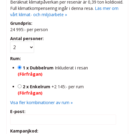
Beräknat klimatpåverkan per resenär är 0,39 ton koldioxid.
Full klimatkompensering ingår i denna resa.
Läs mer om
vårt klimat- och miljöarbete »
Grundpris:
24 995:-
per person
Antal personer:
Rum:
1 x Dubbelrum
Inkluderat i resan
(Förfrågan)
2 x Enkelrum
+2 145:- per rum
(Förfrågan)
Visa fler kombinationer av rum »
E-post:
Kampanjkod: