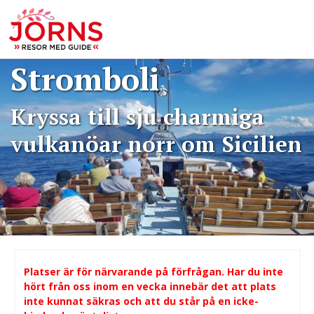
Bokning: Eoliska
öarna med
Stromboli
Kryssa till sju charmiga
vulkanöar norr om Sicilien
Platser är för närvarande på förfrågan. Har du inte
hört från oss inom en vecka innebär det att plats
inte kunnat säkras och att du står på en icke-