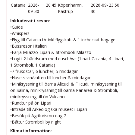
Catania
2026-
20:45
Köpenhamn,
2026-09-
23:50
09-30
Kastrup
30
Inkluderat i resan:
•Guide
•Whispers
•Flyg till Catania t/r inkl flygskatt & 1 incheckat bagage
•Bussresor i Italien
•Färja Milazzo-Lipari & Stromboli-Milazzo
•Logi i 2-bäddsrum med dusch/wc (1 natt Catania, 4 Lipari,
1 Stromboli, 1 Catania)
•7 frukostar, 6 luncher, 5 middagar
•Husets vin/vatten till luncher & middagar
•Minikryssning till öarna Alicudi & Filicudi, minikryssning till
ön Salina, minikryssning till öarna Panarea & Stromboli,
minikryssning till ön Vulcano
•Rundtur på ön Lipari
•Inträde till Arkeologiska museet i Lipari
•Besök på Agriturismo dag 7
•Båttur Stromboli by night
Klimatinformation: