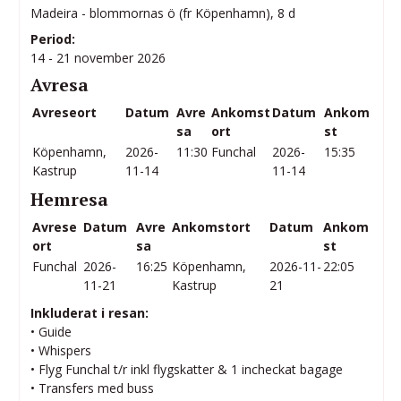
Madeira - blommornas ö (fr Köpenhamn), 8 d
Period:
14 - 21 november 2026
Avresa
Avreseort
Datum
Avre
Ankomst
Datum
Ankom
sa
ort
st
Köpenhamn,
2026-
11:30
Funchal
2026-
15:35
Kastrup
11-14
11-14
Hemresa
Avrese
Datum
Avre
Ankomstort
Datum
Ankom
ort
sa
st
Funchal
2026-
16:25
Köpenhamn,
2026-11-
22:05
11-21
Kastrup
21
Inkluderat i resan:
• Guide
• Whispers
• Flyg Funchal t/r inkl flygskatter & 1 incheckat bagage
• Transfers med buss