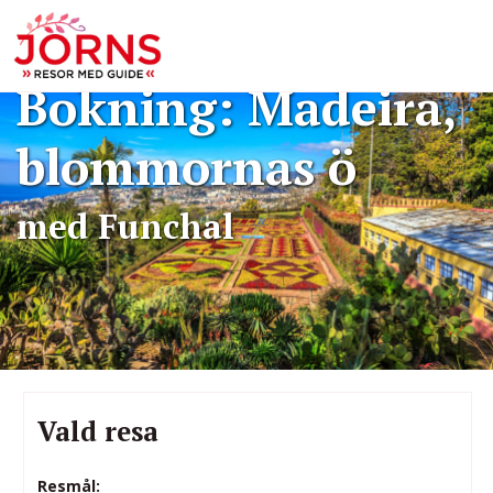
Bokning: Madeira,
blommornas ö
med Funchal
Vald resa
Resmål: