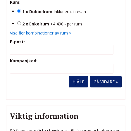
Rum:
1 x Dubbelrum
Inkluderat i resan
2 x Enkelrum
+4 490:- per rum
Visa fler kombinationer av rum »
E-post:
Kampanjkod:
HJÄLP
Viktig information
På flygresor måste stavning av tilltalsnamn och efternamn