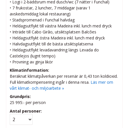
• Logi i 2-bäddsrum med dusch/wc (7 nätter i Funchal)
• 7 frukostar, 2 luncher, 7 middagar (varav 1
avskedsmiddag lokal restaurang)
• Stadspromenad i Funchal halvdag
• Heldagsutflykt till västra Madeira inkl. lunch med dryck
• Inträde till Cabo Girão, utsiktsplatsen Balcões
• Heldagsutflykt östra Madeira inkl. lunch med dryck
• Halvdagsutflykt till de bästa utsiktsplatserna
• Heldagsutflykt levadavandring längs Levada do
Castelejos (lugnt tempo)
• Provning av ginja likör
Klimatinformation:
Beräknat klimatpåverkan per resenär är 0,43 ton koldioxid.
Full klimatkompensering ingår i denna resa.
Läs mer om
vårt klimat- och miljöarbete »
Grundpris:
25 995:-
per person
Antal personer: