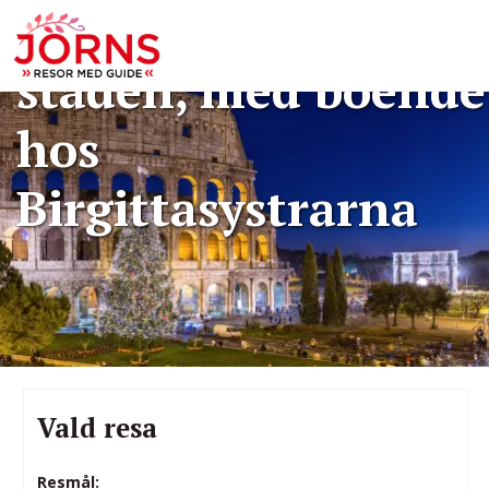
Rom - den eviga
staden, med boende
hos
Birgittasystrarna
Vald resa
Resmål: