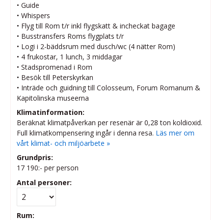
• Guide
• Whispers
• Flyg till Rom t/r inkl flygskatt & incheckat bagage
• Busstransfers Roms flygplats t/r
• Logi i 2-bäddsrum med dusch/wc (4 nätter Rom)
• 4 frukostar, 1 lunch, 3 middagar
• Stadspromenad i Rom
• Besök till Peterskyrkan
• Inträde och guidning till Colosseum, Forum Romanum &
Kapitolinska museerna
Klimatinformation:
Beräknat klimatpåverkan per resenär är 0,28 ton koldioxid.
Full klimatkompensering ingår i denna resa.
Läs mer om
vårt klimat- och miljöarbete »
Grundpris:
17 190:-
per person
Antal personer:
Rum: