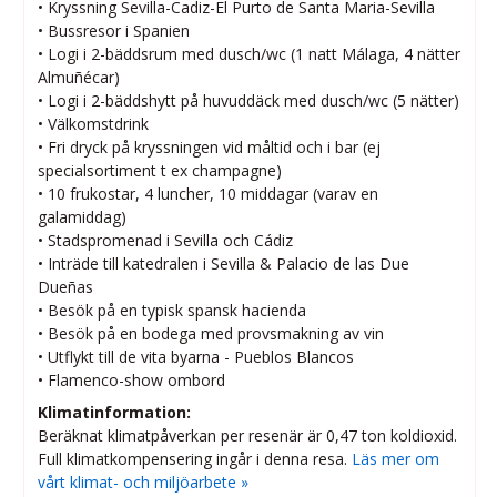
• Kryssning Sevilla-Cadiz-El Purto de Santa Maria-Sevilla
• Bussresor i Spanien
• Logi i 2-bäddsrum med dusch/wc (1 natt Málaga, 4 nätter
Almuñécar)
• Logi i 2-bäddshytt på huvuddäck med dusch/wc (5 nätter)
• Välkomstdrink
• Fri dryck på kryssningen vid måltid och i bar (ej
specialsortiment t ex champagne)
• 10 frukostar, 4 luncher, 10 middagar (varav en
galamiddag)
• Stadspromenad i Sevilla och Cádiz
• Inträde till katedralen i Sevilla & Palacio de las Due
Dueñas
• Besök på en typisk spansk hacienda
• Besök på en bodega med provsmakning av vin
• Utflykt till de vita byarna - Pueblos Blancos
• Flamenco-show ombord
Klimatinformation:
Beräknat klimatpåverkan per resenär är 0,47 ton koldioxid.
Full klimatkompensering ingår i denna resa.
Läs mer om
vårt klimat- och miljöarbete »