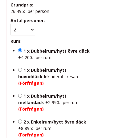
Grundpris:
26 495:-
per person
Antal personer:
Rum:
1 x Dubbelrum/hytt övre däck
+4 200:- per rum
1 x Dubbelrum/hytt
huvuddäck
Inkluderat i resan
(Förfrågan)
1 x Dubbelrum/hytt
mellandäck
+2 990:- per rum
(Förfrågan)
2 x Enkelrum/hytt övre däck
+8 895:- per rum
(Förfrågan)