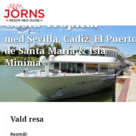
sköna dagar på
Costa Tropical
med Sevilla, Cadiz, El Puert
de Santa Maria & Isla
Minima
Vald resa
Resmål: