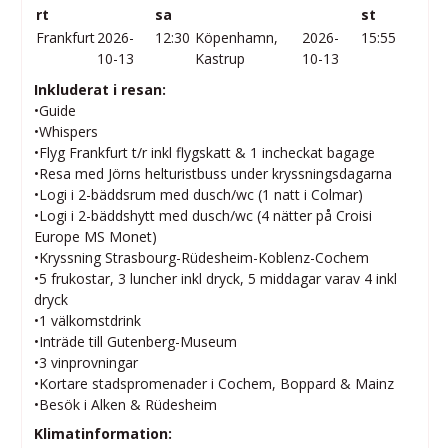
rt
sa
st
Frankfurt
2026-
12:30
Köpenhamn,
2026-
15:55
10-13
Kastrup
10-13
Inkluderat i resan:
•Guide
•Whispers
•Flyg Frankfurt t/r inkl flygskatt & 1 incheckat bagage
•Resa med Jörns helturistbuss under kryssningsdagarna
•Logi i 2-bäddsrum med dusch/wc (1 natt i Colmar)
•Logi i 2-bäddshytt med dusch/wc (4 nätter på Croisi
Europe MS Monet)
•Kryssning Strasbourg-Rüdesheim-Koblenz-Cochem
•5 frukostar, 3 luncher inkl dryck, 5 middagar varav 4 inkl
dryck
•1 välkomstdrink
•Inträde till Gutenberg-Museum
•3 vinprovningar
•Kortare stadspromenader i Cochem, Boppard & Mainz
•Besök i Alken & Rüdesheim
Klimatinformation: