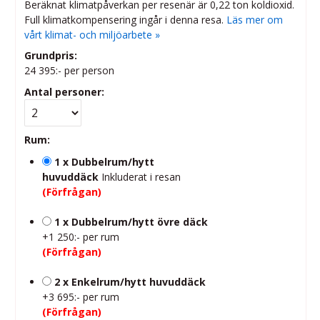
Beräknat klimatpåverkan per resenär är 0,22 ton koldioxid.
Full klimatkompensering ingår i denna resa.
Läs mer om
vårt klimat- och miljöarbete »
Grundpris:
24 395:-
per person
Antal personer:
Rum:
1 x Dubbelrum/hytt
huvuddäck
Inkluderat i resan
(Förfrågan)
1 x Dubbelrum/hytt övre däck
+1 250:- per rum
(Förfrågan)
2 x Enkelrum/hytt huvuddäck
+3 695:- per rum
(Förfrågan)