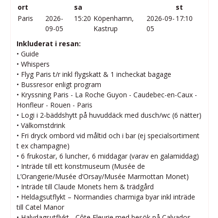
ort
sa
st
Paris
2026-
15:20
Köpenhamn,
2026-09-
17:10
09-05
Kastrup
05
Inkluderat i resan:
• Guide
• Whispers
• Flyg Paris t/r inkl flygskatt & 1 incheckat bagage
• Bussresor enligt program
• Kryssning Paris - La Roche Guyon - Caudebec-en-Caux -
Honfleur - Rouen - Paris
• Logi i 2-bäddshytt på huvuddäck med dusch/wc (6 nätter)
• Välkomstdrink
• Fri dryck ombord vid måltid och i bar (ej specialsortiment
t ex champagne)
• 6 frukostar, 6 luncher, 6 middagar (varav en galamiddag)
• Inträde till ett konstmuseum (Musée de
L’Orangerie/Musée d’Orsay/Musée Marmottan Monet)
• Inträde till Claude Monets hem & trädgård
• Heldagsutflykt – Normandies charmiga byar inkl inträde
till Catel Manor
• Halvdagsutflykt - Côte Fleurie med besök på Calvados-