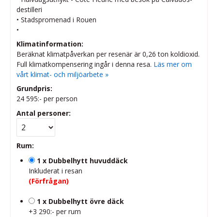
destilleri
• Stadspromenad i Rouen
•
Klimatinformation:
Beräknat klimatpåverkan per resenär är 0,26 ton koldioxid.
Full klimatkompensering ingår i denna resa.
Läs mer om
vårt klimat- och miljöarbete »
Grundpris:
24 595:-
per person
Antal personer:
Rum:
1 x Dubbelhytt huvuddäck
Inkluderat i resan
(Förfrågan)
1 x Dubbelhytt övre däck
+3 290:- per rum