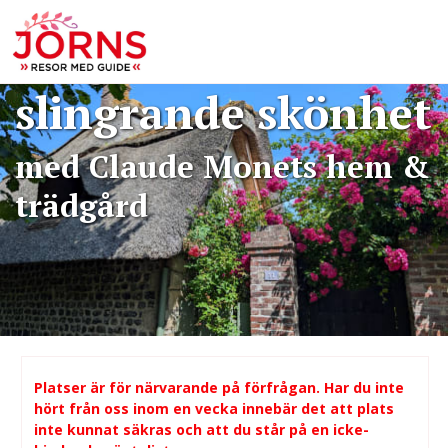
av Normandie -
längs Seines
slingrande skönhet
med Claude Monets hem &
trädgård
Platser är för närvarande på förfrågan. Har du inte
hört från oss inom en vecka innebär det att plats
inte kunnat säkras och att du står på en icke-