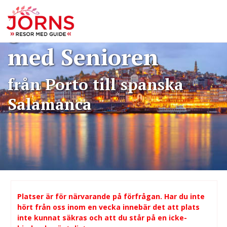
Flodkryssning
genom Dourodalen 
med Senioren
från Porto till spanska
Salamanca
Platser är för närvarande på förfrågan. Har du inte
hört från oss inom en vecka innebär det att plats
inte kunnat säkras och att du står på en icke-