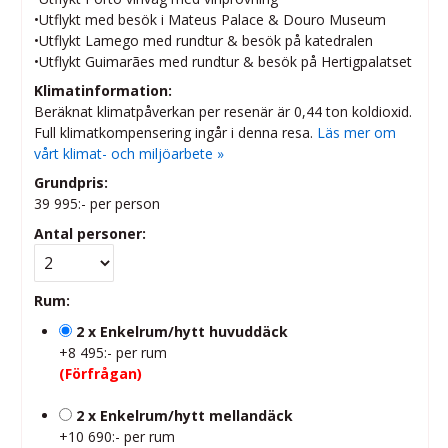
•Utflykt med besök i Mateus Palace & Douro Museum
•
Utflykt Lamego med rundtur & besök på katedralen
•Utflykt Guimarães med rundtur & besök på Hertigpalatset
Klimatinformation:
Beräknat klimatpåverkan per resenär är 0,44 ton koldioxid.
Full klimatkompensering ingår i denna resa.
Läs mer om
vårt klimat- och miljöarbete »
Grundpris:
39 995:-
per person
Antal personer:
Rum:
2 x Enkelrum/hytt huvuddäck
+8 495:- per rum
(Förfrågan)
2 x Enkelrum/hytt mellandäck
+10 690:- per rum