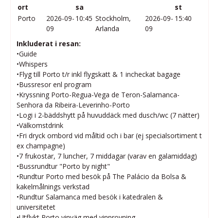
ort
sa
st
Porto
2026-09-
10:45
Stockholm,
2026-09-
15:40
09
Arlanda
09
Inkluderat i resan:
•Guide
•Whispers
•Flyg till Porto t/r inkl flygskatt & 1 incheckat bagage
•Bussresor enl program
•Kryssning Porto-Regua-Vega de Teron-Salamanca-
Senhora da Ribeira-Leverinho-Porto
•Logi i 2-bäddshytt på huvuddäck med dusch/wc (7 nätter)
•Välkomstdrink
•Fri dryck ombord vid måltid och i bar (ej specialsortiment t
ex champagne)
•7 frukostar, 7 luncher, 7 middagar (varav en galamiddag)
•Bussrundtur "Porto by night"
•Rundtur Porto med besök på The Palácio da Bolsa &
kakelmålnings verkstad
•Rundtur Salamanca med besök i katedralen &
universitetet
•Utflykt Porto vinväg med vinprovning