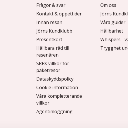
Frågor & svar
Om oss
Kontakt & öppettider
Jörns Kundk
Innan resan
Våra guider
Jörns Kundklubb
Hållbarhet
Presentkort
Whispers - v
Hållbara råd till
Trygghet un
resenären
SRF:s villkor för
paketresor
Dataskyddspolicy
Cookie information
Våra kompletterande
villkor
Agentinloggning