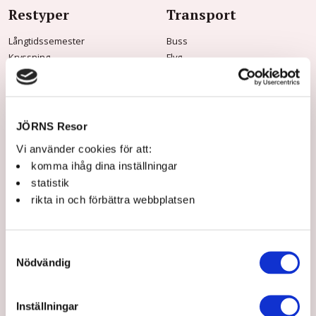
Restyper
Transport
Långtidssemester
Buss
Kryssning
Flyg
Tidningsresor
Båt
Vandringsresor
Tåg
Musik & Teater
Mat & vin
JÖRNS Resor
Konstresor
Vi använder cookies för att:
Rundresor
komma ihåg dina inställningar
Storhelg
statistik
Dagsturer
rikta in och förbättra webbplatsen
Praktisk info
Om Jörns
Samtyckesval
Frågor & svar
Om oss
Nödvändig
Kontakt & öppettider
Jörns Kundklubb
Innan resan
Våra guider
Jörns Kundklubb
Hållbarhet
Inställningar