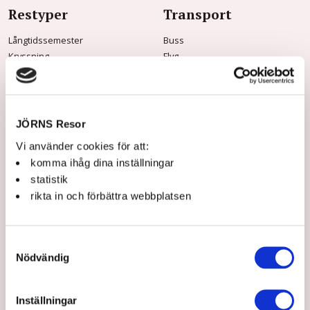
Restyper
Transport
Långtidssemester
Buss
Kryssning
Flyg
Tidningsresor
Båt
Vandringsresor
Tåg
Musik & Teater
Mat & vin
JÖRNS Resor
Konstresor
Vi använder cookies för att:
Rundresor
komma ihåg dina inställningar
Storhelg
statistik
Dagsturer
rikta in och förbättra webbplatsen
Praktisk info
Om Jörns
Samtyckesval
Frågor & svar
Om oss
Nödvändig
Kontakt & öppettider
Jörns Kundklubb
Innan resan
Våra guider
Jörns Kundklubb
Hållbarhet
Inställningar