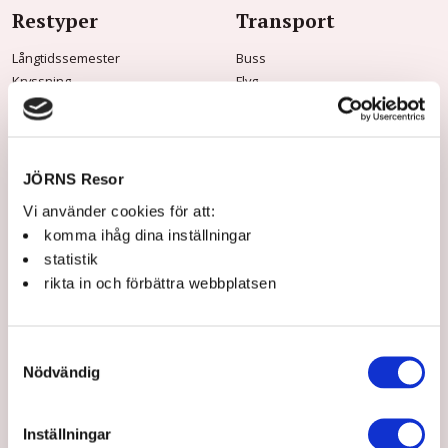
Restyper
Transport
Långtidssemester
Buss
Kryssning
Flyg
Tidningsresor
Båt
Vandringsresor
Tåg
Musik & Teater
Mat & vin
JÖRNS Resor
Konstresor
Vi använder cookies för att:
Rundresor
komma ihåg dina inställningar
Storhelg
statistik
Dagsturer
rikta in och förbättra webbplatsen
Praktisk info
Om Jörns
Samtyckesval
Frågor & svar
Om oss
Nödvändig
Kontakt & öppettider
Jörns Kundklubb
Innan resan
Våra guider
Jörns Kundklubb
Hållbarhet
Inställningar