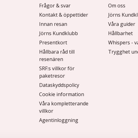
Frågor & svar
Om oss
Kontakt & öppettider
Jörns Kundk
Innan resan
Våra guider
Jörns Kundklubb
Hållbarhet
Presentkort
Whispers - v
Hållbara råd till
Trygghet un
resenären
SRF:s villkor för
paketresor
Dataskyddspolicy
Cookie information
Våra kompletterande
villkor
Agentinloggning