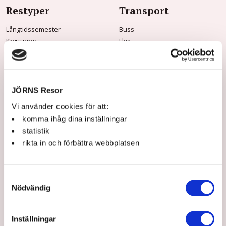
Restyper
Transport
Långtidssemester
Buss
Kryssning
Flyg
Tidningsresor
Båt
Vandringsresor
Tåg
Musik & Teater
Mat & vin
JÖRNS Resor
Konstresor
Vi använder cookies för att:
Rundresor
komma ihåg dina inställningar
Storhelg
statistik
Dagsturer
rikta in och förbättra webbplatsen
Praktisk info
Om Jörns
Samtyckesval
Frågor & svar
Om oss
Nödvändig
Kontakt & öppettider
Jörns Kundklubb
Innan resan
Våra guider
Jörns Kundklubb
Hållbarhet
Inställningar