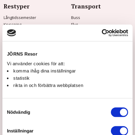
Restyper
Transport
Långtidssemester
Buss
Kryssning
Flyg
Tidningsresor
Båt
Vandringsresor
Tåg
Musik & Teater
Mat & vin
JÖRNS Resor
Konstresor
Vi använder cookies för att:
Rundresor
komma ihåg dina inställningar
Storhelg
statistik
Dagsturer
rikta in och förbättra webbplatsen
Praktisk info
Om Jörns
Samtyckesval
Frågor & svar
Om oss
Nödvändig
Kontakt & öppettider
Jörns Kundklubb
Innan resan
Våra guider
Jörns Kundklubb
Hållbarhet
Inställningar