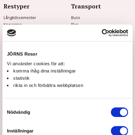
Restyper
Transport
Långtidssemester
Buss
Kryssning
Flyg
Tidningsresor
Båt
Vandringsresor
Tåg
Musik & Teater
Mat & vin
JÖRNS Resor
Konstresor
Vi använder cookies för att:
Rundresor
komma ihåg dina inställningar
Storhelg
statistik
Dagsturer
rikta in och förbättra webbplatsen
Praktisk info
Om Jörns
Samtyckesval
Frågor & svar
Om oss
Nödvändig
Kontakt & öppettider
Jörns Kundklubb
Innan resan
Våra guider
Jörns Kundklubb
Hållbarhet
Inställningar