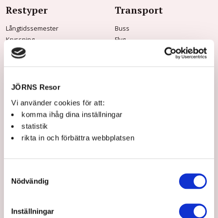
Restyper
Transport
Långtidssemester
Buss
Kryssning
Flyg
Tidningsresor
Båt
Vandringsresor
Tåg
Musik & Teater
Mat & vin
JÖRNS Resor
Konstresor
Vi använder cookies för att:
Rundresor
komma ihåg dina inställningar
Storhelg
statistik
Dagsturer
rikta in och förbättra webbplatsen
Praktisk info
Om Jörns
Samtyckesval
Frågor & svar
Om oss
Nödvändig
Kontakt & öppettider
Jörns Kundklubb
Innan resan
Våra guider
Jörns Kundklubb
Hållbarhet
Inställningar