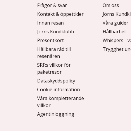
Frågor & svar
Om oss
Kontakt & öppettider
Jörns Kundk
Innan resan
Våra guider
Jörns Kundklubb
Hållbarhet
Presentkort
Whispers - v
Hållbara råd till
Trygghet un
resenären
SRF:s villkor för
paketresor
Dataskyddspolicy
Cookie information
Våra kompletterande
villkor
Agentinloggning