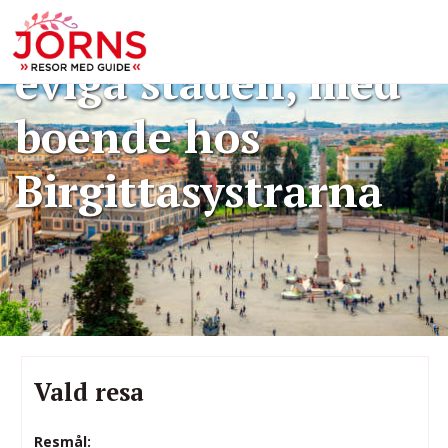
Bokning: Rom - den
eviga staden, med
boende hos
Birgittasystrarna
Vald resa
Resmål: