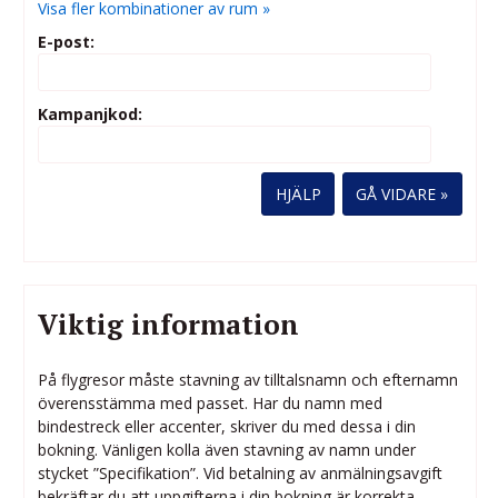
Visa fler kombinationer av rum »
E-post:
Kampanjkod:
HJÄLP
Viktig information
På flygresor måste stavning av tilltalsnamn och efternamn
överensstämma med passet. Har du namn med
bindestreck eller accenter, skriver du med dessa i din
bokning. Vänligen kolla även stavning av namn under
stycket ”Specifikation”. Vid betalning av anmälningsavgift
bekräftar du att uppgifterna i din bokning är korrekta.