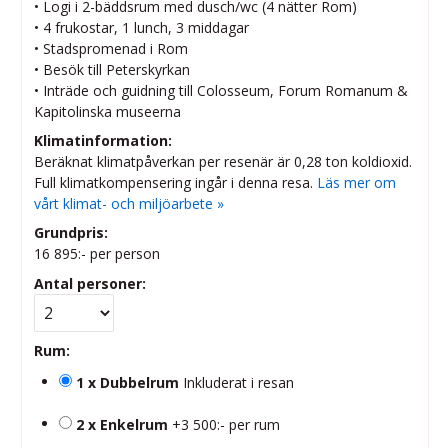
• Logi i 2-bäddsrum med dusch/wc (4 nätter Rom)
• 4 frukostar, 1 lunch, 3 middagar
• Stadspromenad i Rom
• Besök till Peterskyrkan
• Inträde och guidning till Colosseum, Forum Romanum &
Kapitolinska museerna
Klimatinformation:
Beräknat klimatpåverkan per resenär är 0,28 ton koldioxid.
Full klimatkompensering ingår i denna resa.
Läs mer om
vårt klimat- och miljöarbete »
Grundpris:
16 895:-
per person
Antal personer:
Rum:
1 x Dubbelrum
Inkluderat i resan
2 x Enkelrum
+3 500:- per rum