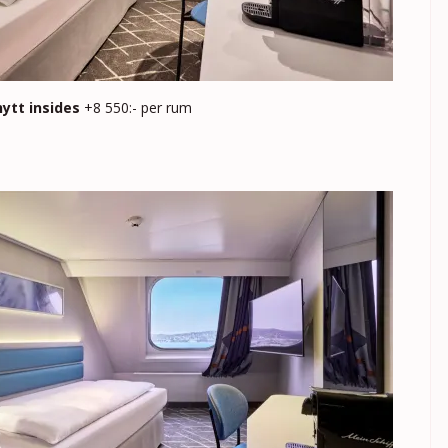
hytt insides
+8 550:- per rum
g