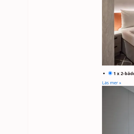
1 x 2-bäd
Läs mer »