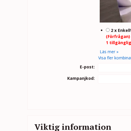
2 x Enkel
(Förfrågan)
1 tillgängli
Läs mer »
Visa fler kombina
E-post:
Kampanjkod:
Viktig information