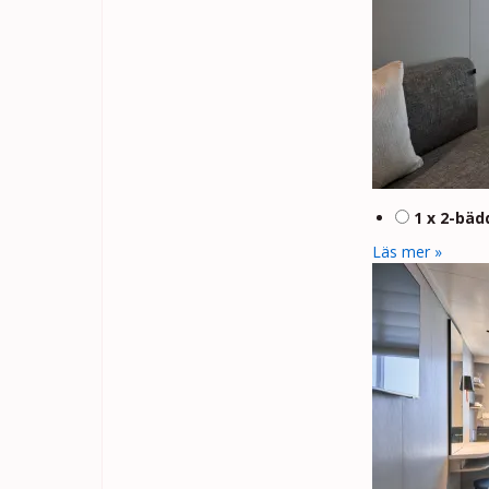
1 x 2-bäd
Läs mer »