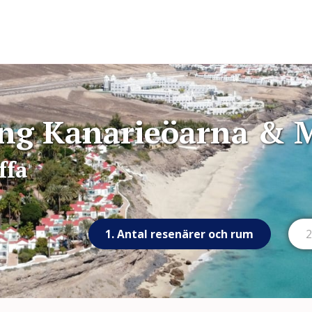
ing Kanarieöarna & 
ffa
1. Antal resenärer och rum
2