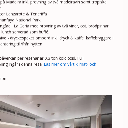
 på Madeira inkl. provning av två madeiravin samt tropiska
h
kter Lanzarote & Teneriffa
Timanfaya National Park
ngård i La Geria med provning av två viner, ost, brödpinnar
 lunch serverad som buffé.
ive - dryckespaket ombord inkl. dryck & kaffe, kaffebryggare i
ntering till/från hytten
d
åverkan per resenär är 0,3 ton koldioxid. Full
ing ingår i denna resa.
Läs mer om vårt klimat- och
rson