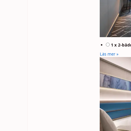
1 x 2-bä
Läs mer »