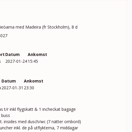
ieöarna med Madeira (fr Stockholm), 8 d
2027
rt
Datum
Ankomst
s
2027-01-24
15:45
Datum
Ankomst
a
2027-01-31
23:30
s t/r inkl flygskatt & 1 incheckat bagage
 buss
at. insides med dusch/wc (7 nätter ombord)
 luncher inkl. de på utflykterna, 7 middagar