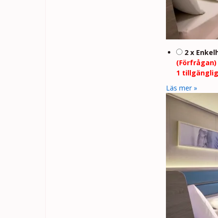
2 x Enkel
(Förfrågan)
1 tillgängli
Läs mer »