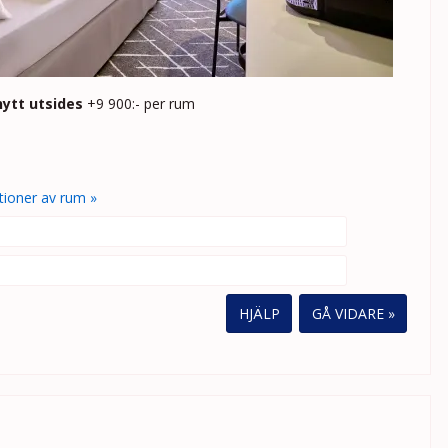
hytt utsides
+9 900:- per rum
g
tioner av rum »
HJÄLP