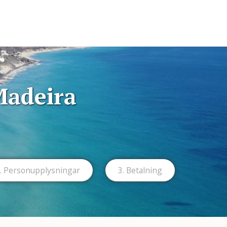
Madeira
. Person­upplysningar
3. Betalning