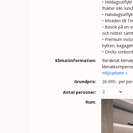
• Heldagsutflykt
frukter inkl. lunc
• Halvdagsutfly
• Inträden till 
• Besök på en vi
och nötter samt
• Premium inclus
hytten, bagageha
• Dricks ombor
Klimatinformation:
Beräknat klimatp
klimatkompenser
miljöarbete »
Grundpris:
26 695:-
per pe
Antal personer:
Rum: