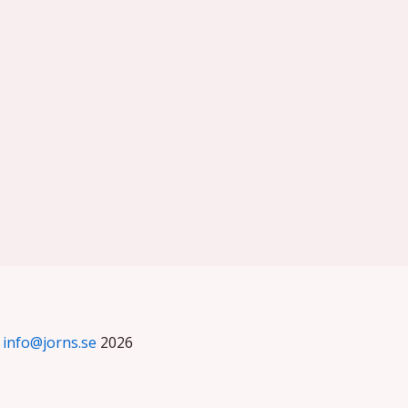
©
info@jorns.se
2026