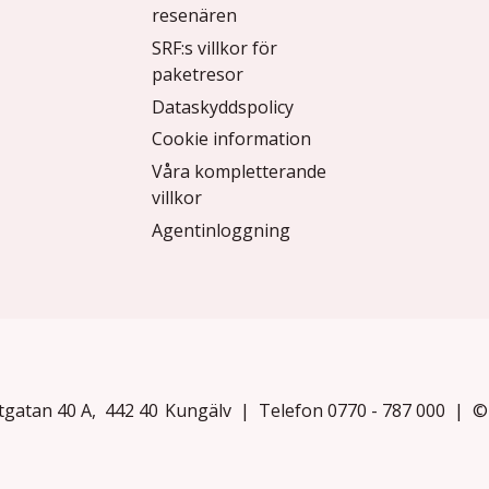
resenären
SRF:s villkor för
paketresor
Dataskyddspolicy
Cookie information
Våra kompletterande
villkor
Agentinloggning
tgatan 40 A
442 40
Kungälv
Telefon
0770 - 787 000