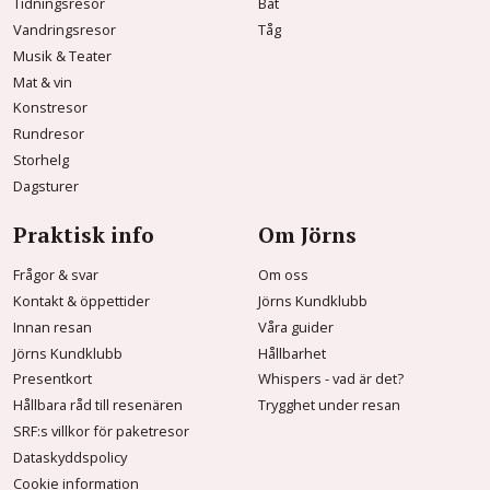
Tidningsresor
Båt
Vandringsresor
Tåg
Musik & Teater
Mat & vin
Konstresor
Rundresor
Storhelg
Dagsturer
Praktisk info
Om Jörns
Frågor & svar
Om oss
Kontakt & öppettider
Jörns Kundklubb
Innan resan
Våra guider
Jörns Kundklubb
Hållbarhet
Presentkort
Whispers - vad är det?
Hållbara råd till resenären
Trygghet under resan
SRF:s villkor för paketresor
Dataskyddspolicy
Cookie information