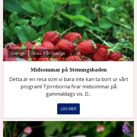
Sverige
Buss från Sverige
Midsommar på Stenungsbaden
Detta är en resa som vi bara inte kan ta bort ur vårt
program! Tjörnborna firar midsommar på
gammaldags vis. D...
LÄS MER