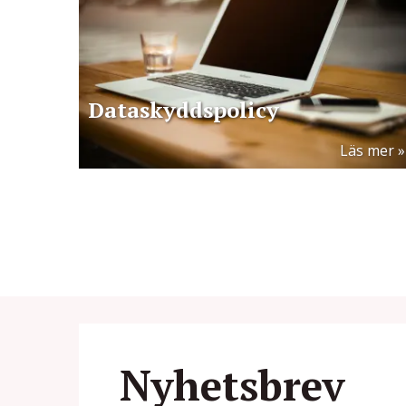
Dataskyddspolicy
Läs mer
Nyhetsbrev