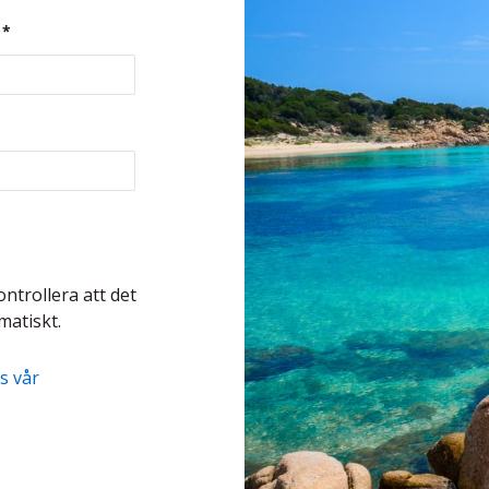
*
ontrollera att det
matiskt.
s vår