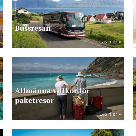
Bussresan
Läs mer
Allmänna villkor för
paketresor
Läs mer