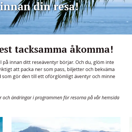
 innan din resa!
 mest tacksamma åkomma!
l på innan ditt reseäventyr börjar. Och du, glöm inte
viktigt att packa ner som pass, biljetter och bekväma
d som gör den till ett oförglömligt äventyr och minne
ngar och ändringar i programmen för resorna på vår hemsida