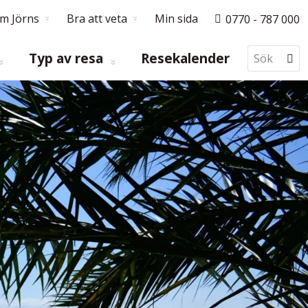
m Jörns
Bra att veta
Min sida
0770 - 787 000
Typ av resa
Resekalender