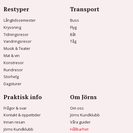
Restyper
Transport
Långtidssemester
Buss
Kryssning
Flyg
Tidningsresor
Båt
Vandringsresor
Tåg
Musik & Teater
Mat & vin
Konstresor
Rundresor
Storhelg
Dagsturer
Praktisk info
Om Jörns
Frågor & svar
Om oss
Kontakt & öppettider
Jörns Kundklubb
Innan resan
Våra guider
Jörns Kundklubb
Hållbarhet