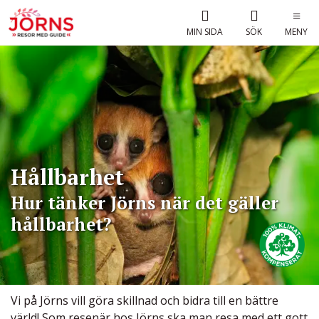
MIN SIDA
SÖK
MENY
Hållbarhet
Hur tänker Jörns när det gäller
hållbarhet?
Vi på Jörns vill göra skillnad och bidra till en bättre
värld! Som resenär hos Jörns ska man resa med ett gott