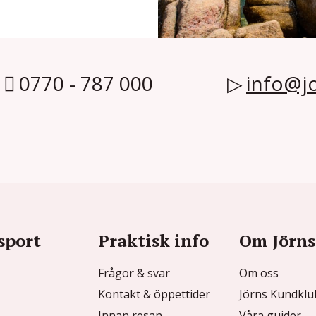
0770 - 787 000
info@jo
sport
Praktisk info
Om Jörns
Frågor & svar
Om oss
Kontakt & öppettider
Jörns Kundkl
Innan resan
Våra guider