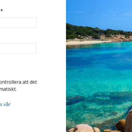
*
ontrollera att det
matiskt.
s vår