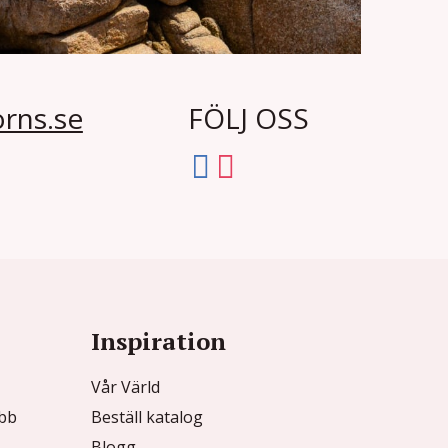
rns.se
FÖLJ OSS
Inspiration
Vår Värld
ubb
Beställ katalog
Blogg