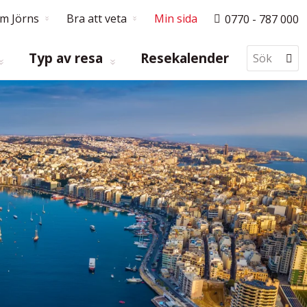
m Jörns
Bra att veta
Min sida
0770 - 787 000
Typ av resa
Resekalender