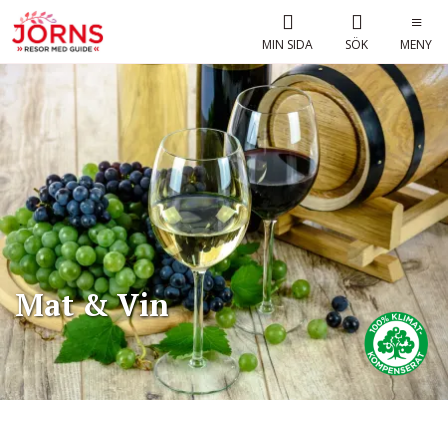
MIN SIDA
SÖK
MENY
Mat & Vin