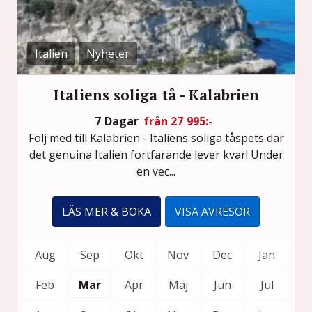
Italien
Nyheter
Italiens soliga tå - Kalabrien
7 Dagar
från 27 995:-
Följ med till Kalabrien - Italiens soliga tåspets där
det genuina Italien fortfarande lever kvar! Under
en vec...
LÄS MER & BOKA
VISA AVRESOR
Aug
Sep
Okt
Nov
Dec
Jan
Feb
Mar
Apr
Maj
Jun
Jul