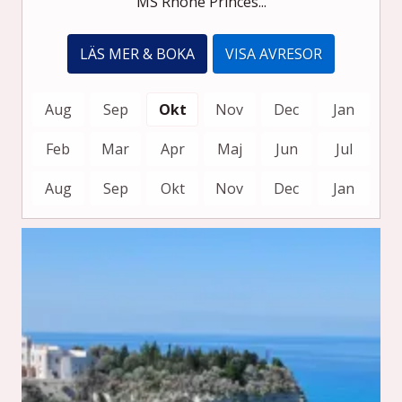
MS Rhône Princes...
LÄS MER & BOKA
VISA AVRESOR
Aug
Sep
Okt
Nov
Dec
Jan
Feb
Mar
Apr
Maj
Jun
Jul
Aug
Sep
Okt
Nov
Dec
Jan