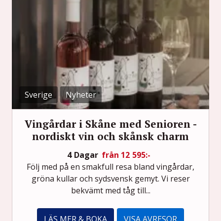
Sverige
Nyheter
Vingårdar i Skåne med Senioren -
nordiskt vin och skånsk charm
4 Dagar
från 12 595:-
Följ med på en smakfull resa bland vingårdar,
gröna kullar och sydsvensk gemyt. Vi reser
bekvämt med tåg till...
LÄS MER & BOKA
VISA AVRESOR