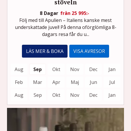
stöveln
8 Dagar
från 25 995:-
Följ med till Apulien – Italiens kanske mest
underskattade juvel! På denna oförglömliga 8-
dagars resa får du u...
LÄS MER & BOKA
VISA AVRESOR
Aug
Sep
Okt
Nov
Dec
Jan
Feb
Mar
Apr
Maj
Jun
Jul
Aug
Sep
Okt
Nov
Dec
Jan