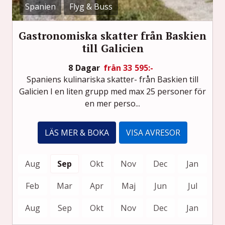
Spanien
Flyg & Buss
Gastronomiska skatter från Baskien
till Galicien
8 Dagar
från 33 595:-
Spaniens kulinariska skatter- från Baskien till
Galicien I en liten grupp med max 25 personer för
en mer perso...
LÄS MER & BOKA
VISA AVRESOR
Aug
Sep
Okt
Nov
Dec
Jan
Feb
Mar
Apr
Maj
Jun
Jul
Aug
Sep
Okt
Nov
Dec
Jan