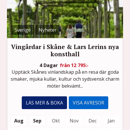
Sverige
Nyheter
Vingårdar i Skåne & Lars Lerins nya
konsthall
4 Dagar
från 12 795:-
Upptäck Skånes vinlandskap på en resa där goda
smaker, mjuka kullar, kultur och sydsvensk charm
möter bekvämt...
LÄS MER & BOKA
VISA AVRESOR
Aug
Sep
Okt
Nov
Dec
Jan