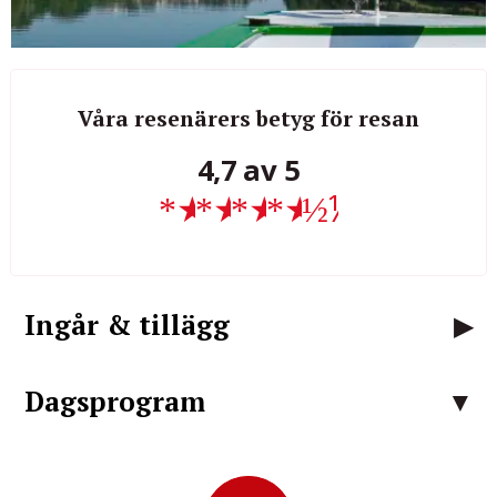
Våra resenärers betyg för resan
4,7 av 5
★
★
★
★
½
Ingår & tillägg
Dagsprogram