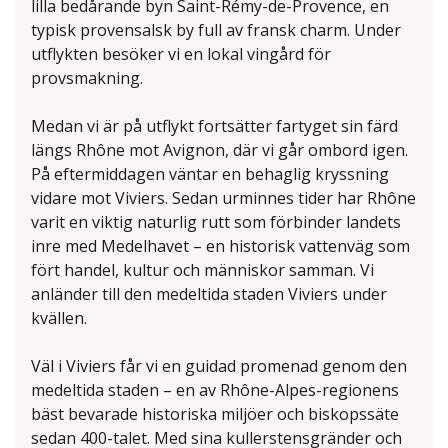
lilla bedårande byn Saint-Rémy-de-Provence, en
typisk provensalsk by full av fransk charm. Under
utflykten besöker vi en lokal vingård för
provsmakning.
Medan vi är på utflykt fortsätter fartyget sin färd
längs Rhône mot Avignon, där vi går ombord igen.
På eftermiddagen väntar en behaglig kryssning
vidare mot Viviers. Sedan urminnes tider har Rhône
varit en viktig naturlig rutt som förbinder landets
inre med Medelhavet – en historisk vattenväg som
fört handel, kultur och människor samman. Vi
anländer till den medeltida staden Viviers under
kvällen.
Väl i Viviers får vi en guidad promenad genom den
medeltida staden – en av Rhône-Alpes-regionens
bäst bevarade historiska miljöer och biskopssäte
sedan 400-talet. Med sina kullerstensgränder och