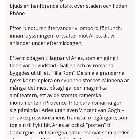
bjuds en hänförande utsikt över staden och floden
Rhône.
Efter rundturen återvänder vi ombord för lunch,
innan kryssningen fortsätter mot Arles, dit vi
anländer under eftermiddagen.
Eftermiddagen tillägnar vi Arles, som en gång i
tiden var huvudstad i Gallien och av romarna
byggdes ut till ett "lilla Rom". De smala gränderna
tycks kontemplera en svunnen storhet. Minnena är
många; det mest påtagliga, den magnifika
amfiteatern, ett av de största romerska
monumenten i Provence. Inte bara romarna gör
sig påminda i Arles utan även Vincent van Gogh –
en av expressionismens främsta föregångare, som
tog sin tillflykt hit. Arles är också "porten" till
Camargue – det säregna naturreservat som breder