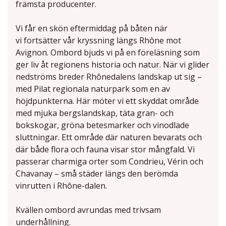
främsta producenter.
Vi får en skön eftermiddag på båten när
vi fortsätter vår kryssning längs Rhône mot
Avignon. Ombord bjuds vi på en föreläsning som
ger liv åt regionens historia och natur. När vi glider
nedströms breder Rhônedalens landskap ut sig –
med Pilat regionala naturpark som en av
höjdpunkterna. Här möter vi ett skyddat område
med mjuka bergslandskap, täta gran- och
bokskogar, gröna betesmarker och vinodlade
sluttningar. Ett område där naturen bevarats och
där både flora och fauna visar stor mångfald. Vi
passerar charmiga orter som Condrieu, Vérin och
Chavanay – små städer längs den berömda
vinrutten i Rhône-dalen.
Kvällen ombord avrundas med trivsam
underhållning.