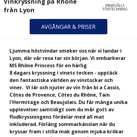
Vinkryssning på Rhone
INNEHÅLLS
från Lyon
FÖRTECKNING
AVGÅNGAR & PRISER
Ljumma höstvindar smeker oss när vi landar i
Lyon, där vår resa tar sin början. Vi embarkerar
MS Rhône Princess för en härlig
8 dagars kryssning i vinets tecken - upptäck
den fantastiska världen av vinstockar och
viner. Vi lär och njuter av vin från bl a Cassis,
Côtes de Provence, Côtes du Rhône, Tain
l'Hermitage och Beaujolais. Du får många unika
upplevelser samtidigt som du mår gott av
flodkryssningens fördelar med all mat
inkluderad. Förläng sommarkänslan när du
kryssa
r fram i stilla mak genom mjuka krökar