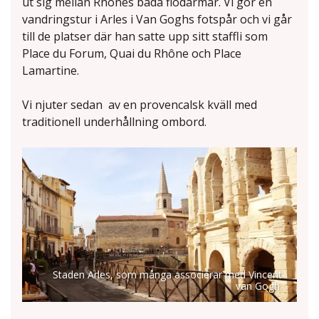
ut sig mellan Rhônes båda flodarmar. Vi gör en
vandringstur i Arles i Van Goghs fotspår och vi går
till de platser där han satte upp sitt staffli som
Place du Forum, Quai du Rhône och Place
Lamartine.
Vi njuter sedan av en provencalsk kväll med
traditionell underhållning ombord.
Staden Arles, som många associerar med Vincent
van Gogh.