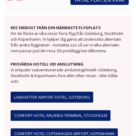
FÅTAL PLATSER KVAR
RES SMIDIGT FRÅN DIN NÄRMASTE FLYGPLATS
För de flesta av våra resor finns flyg från Göteborg, Stockholm
och Köpenhamn. Vi hjälper dig gärna att undersöka alternativ
från andra flygplatser – kontakta oss så ser vi vilka alternativ
som passar just din resa. Ett pristillägg kan tillkomma.
PRISVÄRDA HOTELL VID ANSLUTNING
Vi erbjuder subventionerade anslutningshotell i Göteborg,
Stockholm & Köpenhamn före eller efter resan - eller både
och!
LANDVETTER AIRPORT HOTEL, GÖTEBORG
COMFORT HOTEL ARLANDA TERMINAL, STOCKHOLM
COMFORT HOTEL COPENHAGEN AIRPORT, KÖPENHAMN