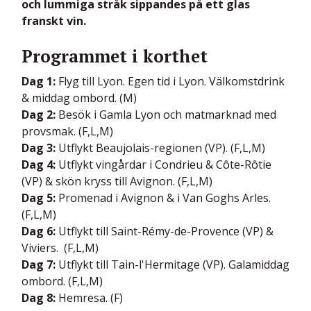
och lummiga stråk sippandes på ett glas
franskt vin.
Programmet i korthet
Dag 1:
Flyg till Lyon. Egen tid i Lyon. Välkomstdrink
& middag ombord. (M)
Dag 2:
Besök i Gamla Lyon och m
atmarknad med
provsmak. (F,L,M)
Dag 3:
Utflykt Beaujolais-regionen (VP). (F,L,M)
Dag 4:
Utflykt vingårdar i Condrieu & Côte-Rôtie
(VP) & skön kryss till Avignon. (F,L,M)
Dag 5:
Promenad i Avignon & i Van Goghs Arles.
(F,L,M)
Dag 6:
Utflykt till Saint-Rémy-de-Provence (VP) &
Viviers. (F,L,M)
Dag 7:
Utflykt till Tain-l'Hermitage (VP).
Galamiddag
ombord.
(F,L,M)
Dag 8:
H
emresa. (F)