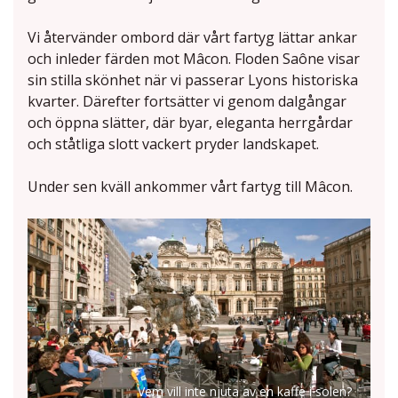
Vi återvänder ombord där vårt fartyg lättar ankar
och inleder färden mot Mâcon. Floden Saône visar
sin stilla skönhet när vi passerar Lyons historiska
kvarter. Därefter fortsätter vi genom dalgångar
och öppna slätter, där byar, eleganta herrgårdar
och ståtliga slott vackert pryder landskapet.
Under sen kväll ankommer vårt fartyg till Mâcon.
Vem vill inte njuta av en kaffe i solen?