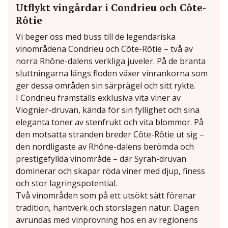
Utflykt vingårdar i Condrieu och Côte-
Rôtie
Vi beger oss med buss till de legendariska
vinområdena Condrieu och Côte-Rôtie – två av
norra Rhône-dalens verkliga juveler. På de branta
sluttningarna längs floden växer vinrankorna som
ger dessa områden sin särprägel och sitt rykte.
I Condrieu framställs exklusiva vita viner av
Viognier-druvan, kända för sin fyllighet och sina
eleganta toner av stenfrukt och vita blommor. På
den motsatta stranden breder Côte-Rôtie ut sig –
den nordligaste av Rhône-dalens berömda och
prestigefyllda vinområde – där Syrah-druvan
dominerar och skapar röda viner med djup, finess
och stor lagringspotential.
Två vinområden som på ett utsökt sätt förenar
tradition, hantverk och storslagen natur. Dagen
avrundas med vinprovning hos en av regionens