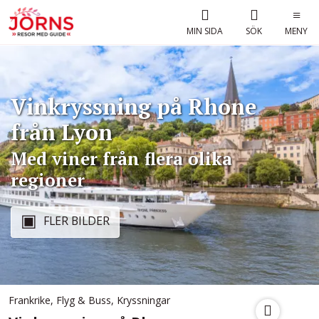
MIN SIDA
SÖK
MENY
Vinkryssning på Rhone
från Lyon
Med viner från flera olika
regioner
FLER BILDER
Frankrike
,
Flyg & Buss
,
Kryssningar