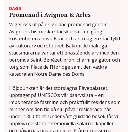
DAG 5
Promenad i Avignon & Arles
Vi ger oss ut på en guidad promenad genom
Avignons historiska stadskärna – en gång
kristenhetens huvudstad och än i dag en stad fylld
av kulturarv och stolthet. Bakom de mäktiga
stadsmurarna väntar ett enastående arv med den
berömda Saint-Bénézet-bron, charmiga gator och
torg som Place de l’Horloge samt den vackra
katedralen Notre Dame des Doms.
Höjdpunkten är det storslagna Påvepalatset,
upptaget på UNESCO:s världsarvslista – en
imponerande fästning och praktfullt residens som
minner om den tid då sju påvar residerade här
under 1300-talet. Under vårt guidade besök får vi
uppleva de stora ceremoniella salarna, kapellen
och påvarnas privata gemak. Från terrasserna