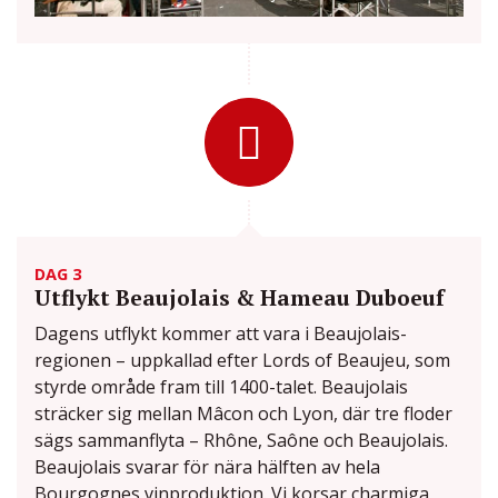
DAG 3
Utflykt Beaujolais & Hameau Duboeuf
Dagens utflykt kommer att vara i Beaujolais-
regionen – uppkallad efter Lords of Beaujeu, som
styrde område fram till 1400-talet. Beaujolais
sträcker sig mellan Mâcon och Lyon, där tre floder
sägs sammanflyta – Rhône, Saône och Beaujolais.
Beaujolais svarar för nära hälften av hela
Bourgognes vinproduktion. Vi korsar charmiga,