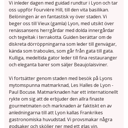
Vi inleder dagen med guidad rundtur i Lyon och tar
oss uppför Fourvière Hill, till den vita basilikan.
Belöningen är en fantastisk vy över staden. Vi
beger oss till Vieux (gamla) Lyon, med utsikt över
renässansens herrgårdar med dolda innergårdar
och tegeltak i terrakotta. Guiden berättar om de
diskreta dörröppningarna som leder till genvägar,
kända som traboules, som går från gata till gata.
Kulliga, medeltida gator leder till fina restauranger
och eleganta barer som säljer Beaujolaisviner.
Vi fortsätter genom staden med besök på Lyons
mytomspunna matmarknad, Les Halles de Lyon -
Paul Bocuse. Matmarknaden har ett internationellt
rykte om sig att de erbjuder den allra finaste
gourmetmaten och marknaden är faktiskt en av
anledningarna till att Lyon kallas Frankrikes
gastronomiska huvudstad. Vi provsmakar några
godsaker och sköljer ner med ett glas vin.