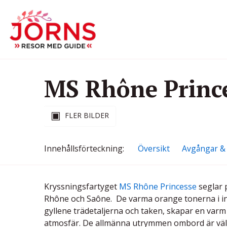
MS Rhône Princ
FLER BILDER
Innehålls
förteckning
Översikt
Avgångar & 
Kryssningsfartyget
MS Rhône Princesse
seglar 
Rhône och Saône. De varma orange tonerna i in
gyllene trädetaljerna och taken, skapar en va
atmosfär. De allmänna utrymmen ombord är vä