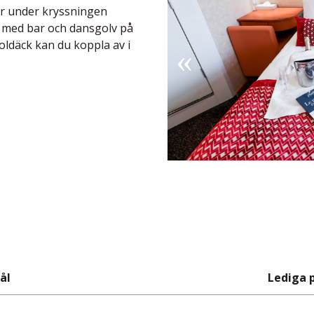
der under kryssningen
n med bar och dansgolv på
oldäck kan du koppla av i
ål
Lediga 