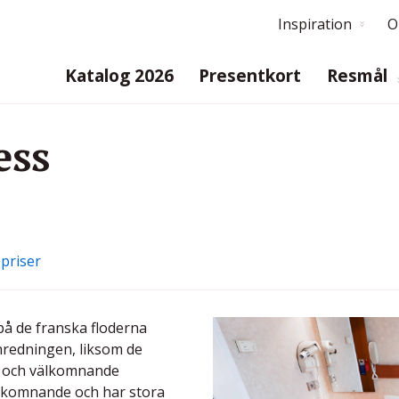
Inspiration
O
Katalog 2026
Presentkort
Resmål
ess
priser
på de franska floderna
redningen, liksom de
rm och välkomnande
lkomnande och har stora