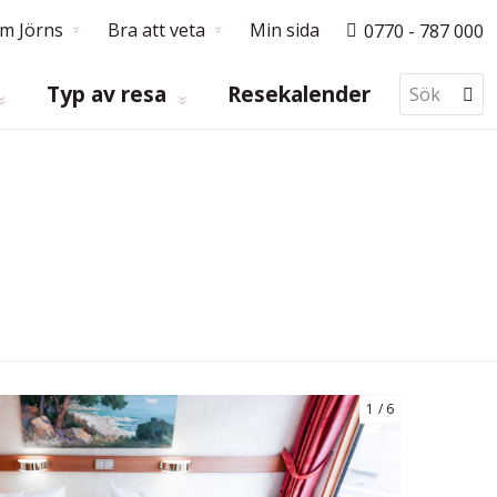
m Jörns
Bra att veta
Min sida
0770 - 787 000
Typ av resa
Resekalender
1
6