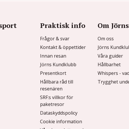
sport
Praktisk info
Om Jörns
Frågor & svar
Om oss
Kontakt & öppettider
Jörns Kundkl
Innan resan
Våra guider
Jörns Kundklubb
Hållbarhet
Presentkort
Whispers - vad
Hållbara råd till
Trygghet unde
resenären
SRF:s villkor för
paketresor
Dataskyddspolicy
Cookie information