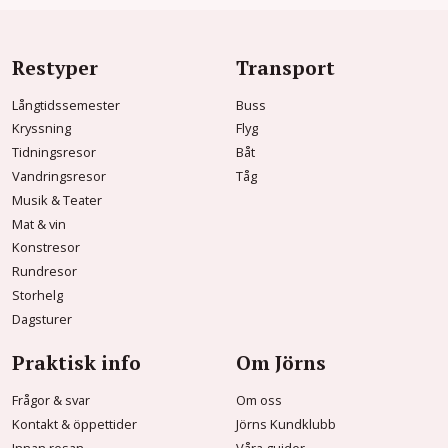
Restyper
Transport
Långtidssemester
Buss
Kryssning
Flyg
Tidningsresor
Båt
Vandringsresor
Tåg
Musik & Teater
Mat & vin
Konstresor
Rundresor
Storhelg
Dagsturer
Praktisk info
Om Jörns
Frågor & svar
Om oss
Kontakt & öppettider
Jörns Kundklubb
Innan resan
Våra guider