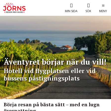
MIN SIDA
SÖK
MENY
Äventyret börjar när du vill!
Hotell vid flygplatsen eller vid
bussens påstigningsplats
Börja resan på bästa sätt – med en lugn
övernattning