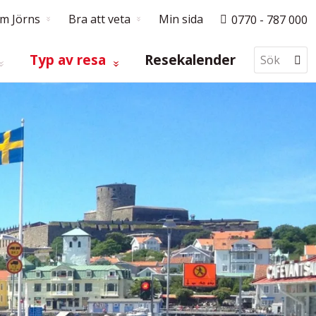
m Jörns
Bra att veta
Min sida
0770 - 787 000
Typ av resa
Resekalender