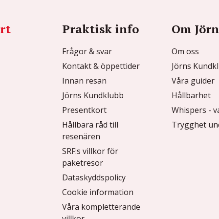
rt
Praktisk info
Om Jörn
Frågor & svar
Om oss
Kontakt & öppettider
Jörns Kundk
Innan resan
Våra guider
Jörns Kundklubb
Hållbarhet
Presentkort
Whispers - v
Hållbara råd till
Trygghet un
resenären
SRF:s villkor för
paketresor
Dataskyddspolicy
Cookie information
Våra kompletterande
villkor