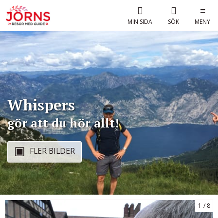
MIN SIDA
SÖK
MENY
Whispers
gör att du hör allt!
FLER BILDER
1
8