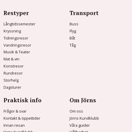
Restyper
Transport
Långtidssemester
Buss
Kryssning
Flyg
Tidningsresor
Båt
Vandringsresor
Tåg
Musik & Teater
Mat & vin
Konstresor
Rundresor
Storhelg
Dagsturer
Praktisk info
Om Jörns
Frågor & svar
Om oss
Kontakt & öppettider
Jörns Kundklubb
Innan resan
Våra guider