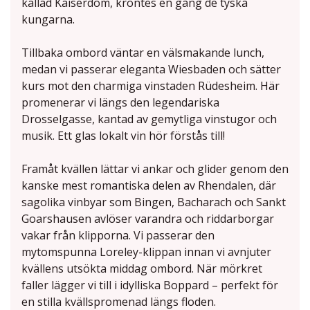
kallad Kaiserdom, kröntes en gång de tyska
kungarna.
Tillbaka ombord väntar en välsmakande lunch,
medan vi passerar eleganta Wiesbaden och sätter
kurs mot den charmiga vinstaden Rüdesheim. Här
promenerar vi längs den legendariska
Drosselgasse, kantad av gemytliga vinstugor och
musik. Ett glas lokalt vin hör förstås till!
Framåt kvällen lättar vi ankar och glider genom den
kanske mest romantiska delen av Rhendalen, där
sagolika vinbyar som Bingen, Bacharach och Sankt
Goarshausen avlöser varandra och riddarborgar
vakar från klipporna. Vi passerar den
mytomspunna Loreley-klippan innan vi avnjuter
kvällens utsökta middag ombord. När mörkret
faller lägger vi till i idylliska Boppard – perfekt för
en stilla kvällspromenad längs floden.