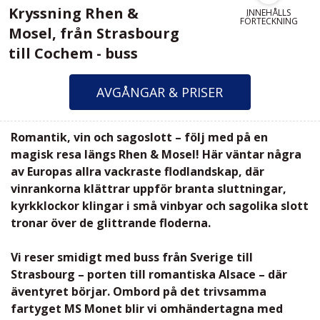
Kryssning Rhen &
INNEHÅLLS
FÖRTECKNING
Mosel, från Strasbourg
till Cochem - buss
AVGÅNGAR & PRISER
Romantik, vin och sagoslott – följ med på en
magisk resa längs Rhen & Mosel! Här väntar några
av Europas allra vackraste flodlandskap, där
vinrankorna klättrar uppför branta sluttningar,
kyrkklockor klingar i små vinbyar och sagolika slott
tronar över de glittrande floderna.
Vi reser smidigt med buss från Sverige till
Strasbourg – porten till romantiska Alsace – där
äventyret börjar. Ombord på det trivsamma
fartyget MS Monet blir vi omhändertagna med