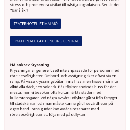
stress och promenera utvilad till påstigningsplatsen. Sen är det
"bar å åk"!
TEATERHOTELLET MALMÖ
HYATT PLACE GOTHENBURG CENTRAL
Hälsokrav Kryssning
Kryssningar är generellt sett inte anpassade för personer med
rörelsesvårigheter. Ombord- och avstigning sker oftast via en
ramp. På vissa kryssningsbåtar finns hiss, men hissen når inte
alltid alla däck, t ex soldäck. På utflykter används buss för det
mesta, men vi besöker ofta kulturmärkta städer med
kullerstensgator. Vid några av våra utflykter går vi från fartyget
till stadskärnan och man måste kunna gå till sevärdheter på
egen hand. Jörns guider kan avråda resenärer med
rörelsesvårigheter att följa med på utflykter.