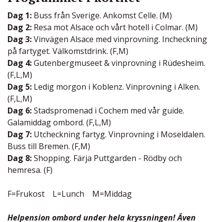
Dag 1:
Buss från Sverige. Ankomst Celle. (M)
Dag 2:
Resa mot Alsace och vårt hotell i Colmar. (M)
Dag 3:
Vinvägen Alsace med vinprovning. Incheckning
på fartyget. Välkomstdrink. (F,M)
Dag 4:
Gutenbergmuseet & vinprovning i Rüdesheim.
(F,L,M)
Dag 5:
Ledig morgon i Koblenz. Vinprovning i Alken.
(F,L,M)
Dag 6:
Stadspromenad i Cochem med vår guide.
Galamiddag ombord. (F,L,M)
Dag 7:
Utcheckning fartyg. Vinprovning i Moseldalen.
Buss till Bremen. (F,M)
Dag 8:
Shopping. Färja Puttgarden - Rödby och
hemresa. (F)
F=Frukost L=Lunch M=Middag
Helpension ombord under hela kryssningen! Även