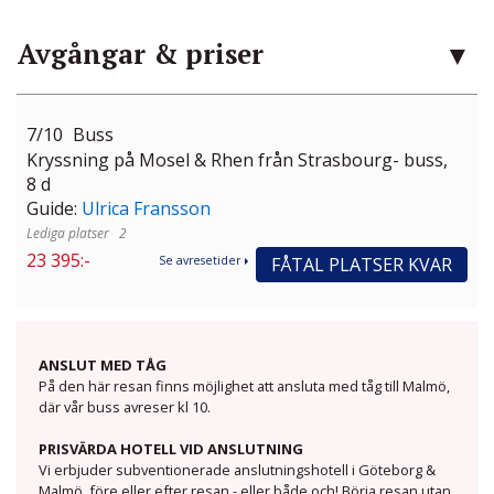
Avgångar & priser
7/10
Buss
Kryssning på Mosel & Rhen från Strasbourg- buss,
8 d
Guide:
Ulrica Fransson
2
23 395:-
FÅTAL PLATSER KVAR
Se avresetider
ANSLUT MED TÅG
På den här resan finns möjlighet att ansluta med tåg till Malmö,
där vår buss avreser kl 10.
PRISVÄRDA HOTELL VID ANSLUTNING
Vi erbjuder subventionerade anslutningshotell i Göteborg &
Malmö, före eller efter resan - eller både och! Börja resan utan