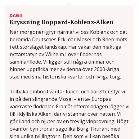
DAG 5
Kryssning Boppard-Koblenz-Alken
När morgonen gryr närmar vi oss Koblenz och det
berömda Deutsches Eck, där Mosel och Rhen möts
i ett storslaget landskap. Här vakar den mäktiga
ryttarstatyn av Wilhelm I över flodernas
sammanflöde. Vi ligger still några timmar och
hinner upptäcka mer av denna över 2000-åriga
stad med sina historiska kvarter och livliga torg.
Tillbaka ombord väntar lunch, och därefter styr vi
in på den slingrande Mosel – en av Europas
vackraste floddalar. Framåt eftermiddagen lägger vi
till i idylliska Alken, där vi stannar över natten. Vi
går iland och njuter av en trevlig vinprovning. Högt
ovanför byn tronar sagolika Burg Thurant med
sina unika tvillingtorn. Den som vill kan besöka