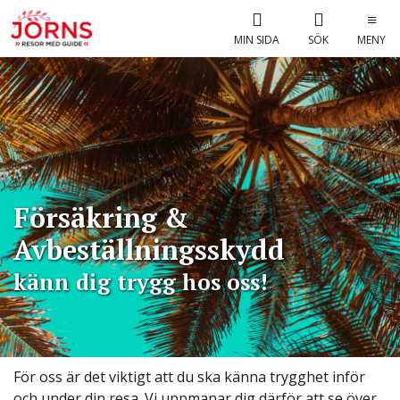
MIN SIDA
SÖK
MENY
Försäkring &
Avbeställningsskydd
känn dig trygg hos oss!
För oss är det viktigt att du ska känna trygghet inför
och under din resa. Vi uppmanar dig därför att se över