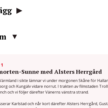
lägg
am
 1
orten-Sunne med Alsters Herrgård
ärmland i sikte lämnar vi under morgonen Skåne för Hallan
org och Kungälv vidare norrut. I trakten av filmstaden Trol
unch och vi följer därefter Vänerns vänstra strand.
sserar Karlstad och når kort därefter Alsters Herrgård, Gus