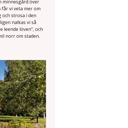
en minnesgård över
 får vi veta mer om
ng och strosa i den
ligen nalkas vi så
e leende löven", och
mil norr om staden.