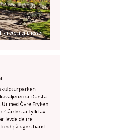
d
Foto: Per Eriksson
a
 skulpturparken
kavaljererna i Gösta
. Ut med Övre Fryken
h. Gården är fylld av
r levde de tre
 stund på egen hand