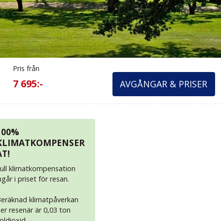
Pris från
7 695:-
AVGÅNGAR & PRISER
100%
KLIMATKOMPENSER
AT!
ull klimatkompensation
ngår i priset för resan.
eräknad klimatpåverkan
er resenär är 0,03 ton
oldioxid.