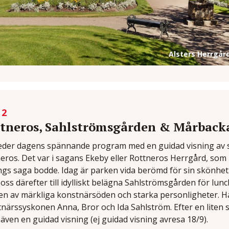
Alsters Herrgår
 2
tneros, Sahlströmsgården & Mårback
leder dagens spännande program med en guidad visning av
eros. Det var i sagans Ekeby eller Rottneros Herrgård, som 
ngs saga bodde. Idag är parken vida berömd för sin skönhet
i oss därefter till idylliskt belägna Sahlströmsgården för lunc
n av märkliga konstnärsöden och starka personligheter. Hä
närssyskonen Anna, Bror och Ida Sahlström. Efter en liten
i även en guidad visning (ej guidad visning avresa 18/9).