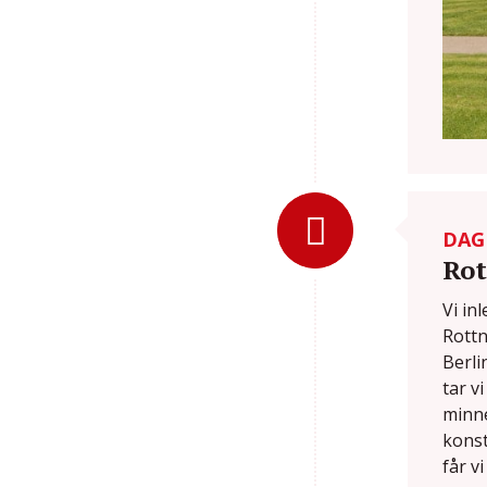
DAG
Rot
Vi in
Rottn
Berli
tar v
minne
konst
får v