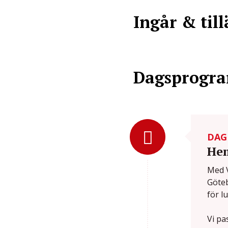
Ingår & til
Dagsprogr
DAG
Hem
Med V
Göteb
för l
Vi pa