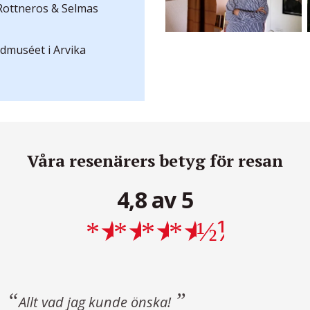
Rottneros & Selmas
dmuséet i Arvika
Våra resenärers betyg för resan
4,8 av 5
★
★
★
★
½
Allt vad jag kunde önska!