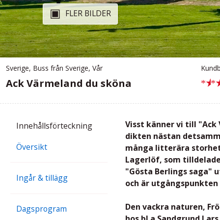
FLER BILDER
Sverige
,
Buss från Sverige
,
Vår
Kundb
★
Ack Värmeland du sköna
Visst känner vi till "Ac
Innehålls
förteckning
dikten nästan detsamma
Översikt
många litterära storhet
Lagerlöf, som tilldelad
"Gösta Berlings saga" u
Ingår & tillägg
och är utgångspunkten f
Den vackra naturen, Frö
Dagsprogram
hos bl a Sandgrund Lars 