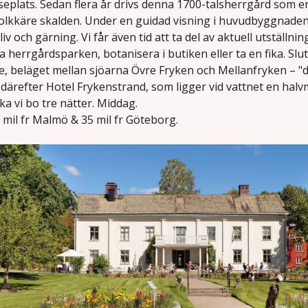
seplats. Sedan flera år drivs denna 1700-talsherrgård som 
olkkäre skalden. Under en guidad visning i huvudbyggnaden
liv och gärning. Vi får även tid att ta del av aktuell utställni
a herrgårdsparken, botanisera i butiken eller ta en fika. Slut
, beläget mellan sjöarna Övre Fryken och Mellanfryken – "d
 därefter Hotel Frykenstrand, som ligger vid vattnet en halv
ka vi bo tre nätter. Middag.
 mil fr Malmö & 35 mil fr Göteborg.