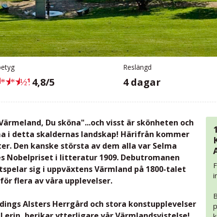
etyg
Reslängd
★
★
★
½
4,8/5
4 dagar
k Värmeland, Du sköna"...och visst är skönheten och
 i detta skaldernas landskap! Härifrån kommer
er. Den kanske största av dem alla var Selma
es Nobelpriset i litteratur 1909. Debutromanen
F
tspelar sig i uppväxtens Värmland på 1800-talet
i
ör flera av våra upplevelser.
B
dings Alsters Herrgård och stora konstupplevelser
p
Lerin, berikar ytterligare vår Värmlandsvistelse!
k