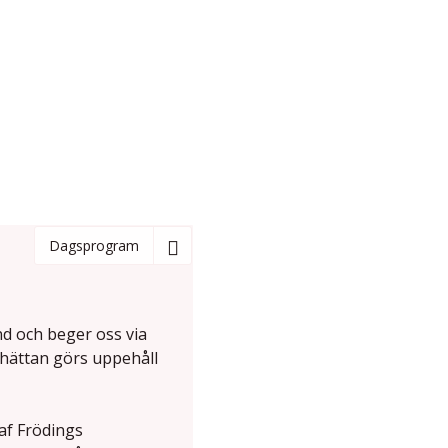
Dagsprogram
d och beger oss via
lhättan görs uppehåll
taf Frödings