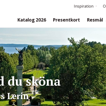
Inspiration
O
Katalog 2026
Presentkort
Resmål
d du sköna
s Lerin