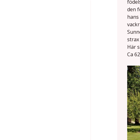
födel
den f
hans 
vackr
Sunne
strax
Här s
Ca 62