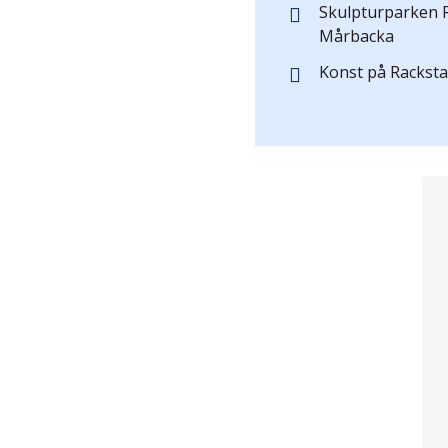
Skulpturparken 
Mårbacka
Konst på Racksta