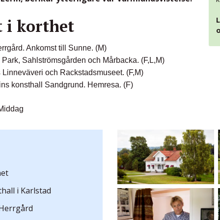
L
i korthet
o
rrgård. Ankomst till Sunne. (M)
 Park, Sahlströmsgården och Mårbacka. (F,L,M)
 Linneväveri och Rackstadsmuseet. (F,M)
ins konsthall Sandgrund. Hemresa. (F)
Middag
et
hall i Karlstad
 Herrgård