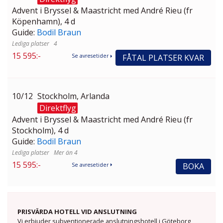
Advent i Bryssel & Maastricht med André Rieu (fr
Köpenhamn), 4 d
Guide:
Bodil Braun
4
15 595:-
FÅTAL PLATSER KVAR
Se avresetider
10/12
Stockholm, Arlanda
Direktflyg
Advent i Bryssel & Maastricht med André Rieu (fr
Stockholm), 4 d
Guide:
Bodil Braun
Mer än 4
15 595:-
BOKA
Se avresetider
PRISVÄRDA HOTELL VID ANSLUTNING
Vi erbjuder subventionerade anslutningshotell i Göteborg,