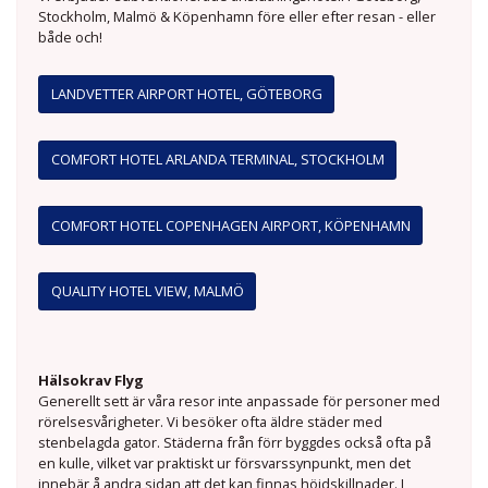
Stockholm, Malmö & Köpenhamn före eller efter resan - eller
både och!
LANDVETTER AIRPORT HOTEL, GÖTEBORG
COMFORT HOTEL ARLANDA TERMINAL, STOCKHOLM
COMFORT HOTEL COPENHAGEN AIRPORT, KÖPENHAMN
QUALITY HOTEL VIEW, MALMÖ
Hälsokrav Flyg
Generellt sett är våra resor inte anpassade för personer med
rörelsesvårigheter. Vi besöker ofta äldre städer med
stenbelagda gator. Städerna från förr byggdes också ofta på
en kulle, vilket var praktiskt ur försvarssynpunkt, men det
innebär å andra sidan att det kan finnas höjdskillnader. I