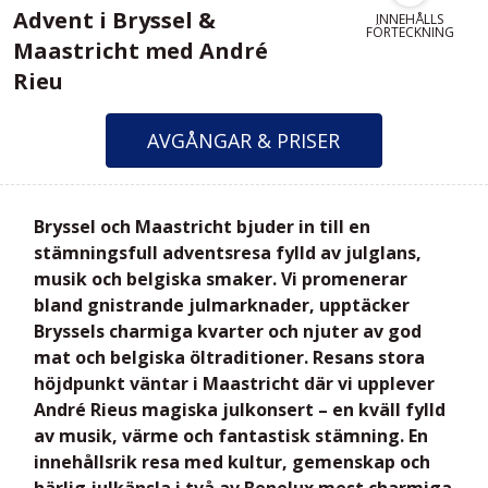
Advent i Bryssel &
INNEHÅLLS
FÖRTECKNING
Maastricht med André
Rieu
AVGÅNGAR & PRISER
Bryssel och Maastricht bjuder in till en
stämningsfull adventsresa fylld av julglans,
musik och belgiska smaker. Vi promenerar
bland gnistrande julmarknader, upptäcker
Bryssels charmiga kvarter och njuter av god
mat och belgiska öltraditioner. Resans stora
höjdpunkt väntar i Maastricht där vi upplever
André Rieus magiska julkonsert – en kväll fylld
av musik, värme och fantastisk stämning. En
innehållsrik resa med kultur, gemenskap och
härlig julkänsla i två av Benelux mest charmiga