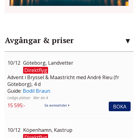
Avgångar & priser
10/12
Göteborg, Landvetter
Direktflyg
Advent i Bryssel & Maastricht med André Rieu (fr
Göteborg), 4 d
Guide:
Bodil Braun
Mer än 4
15 595:-
BOKA
Se avresetider
10/12
Köpenhamn, Kastrup
Direktflyg