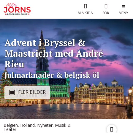
MIN SIDA
SÖK
MENY
Advent i Bryssel &
Maastricht med André
Rieu
Julmarknader & belgisk öl
FLER BILDER
Belgien
,
Holland
,
Nyheter
,
Musik &
Teater