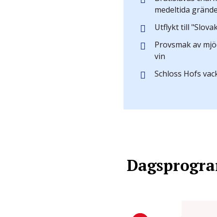
medeltida gränd
Utflykt till "Slov
Provsmak av mjöd
vin
Schloss Hofs vac
Dagsprogr