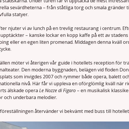
 stadskärna. Under turen får vi upptäcka de mest intressan
rella sevärdheterna – från ståtliga torg och smala gränder t
ivfulla statyer.
ter njuter vi av lunch på en trevlig restaurang i centrum. Ef
upptäckter – kanske lockar en kopp kaffe på ett av stadens 
ing eller en egen liten promenad. Middagen denna kväll ord
tycke.
ällen möter vi återigen vår guide i hotellets reception för tra
nalteater. Den moderna byggnaden, belägen vid floden Dona
plats som invigdes 2007 och rymmer både opera, balett och
nationella nivå. Här får vi uppleva en oförglömlig kväll när r
rts älskade opera
Le Nozze di Figaro
– en musikalisk klassiker
r och underbara melodier.
 föreställningen återvänder vi bekvämt med buss till hotellet