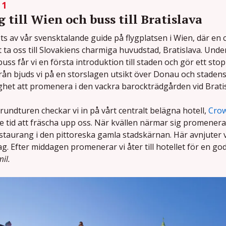
 1
g till Wien och buss till Bratislava
ts av vår svensktalande guide på flygplatsen i Wien, där en
t ta oss till Slovakiens charmiga huvudstad, Bratislava. Un
uss får vi en första introduktion till staden och gör ett stopp
rån bjuds vi på en storslagen utsikt över Donau och stadens 
ghet att promenera i den vackra barockträdgården vid Bratis
 rundturen checkar vi in på vårt centralt belägna hotell,
Crow
ite tid att fräscha upp oss. När kvällen närmar sig promenerar
staurang i den pittoreska gamla stadskärnan. Här avnjuter 
g. Efter middagen promenerar vi åter till hotellet för en go
mil.