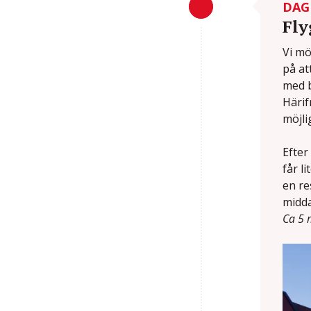
DAG
Fly
Vi mö
på at
med b
Härif
möjli
Efter
får l
en re
midda
Ca 5 