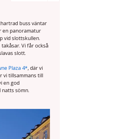
 chartrad buss väntar
der en panoramatur
 vid slottskullen.
takåsar. Vi får också
lavas slott.
ne Plaza 4*
, där vi
 vi tillsammans till
vi en god
d natts sömn.