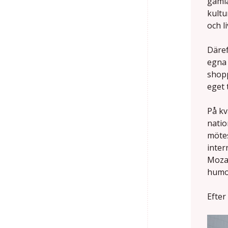
gamla
kultu
och l
Däref
egna 
shopp
eget 
På kv
natio
mötes
inter
Moza
humo
Efter