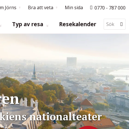
m Jörns
Bra att veta
Min sida
0770 - 787 000
Typ av resa
Resekalender
ren
iens nationalteater