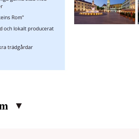
er
akeins Rom"
 och lokalt producerat
kra trädgårdar
am