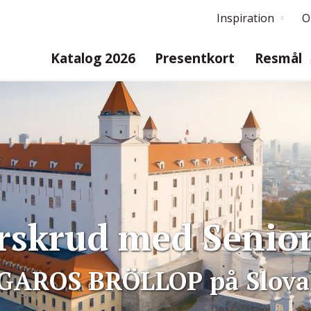
Inspiration
O
Katalog 2026
Presentkort
Resmål
vårskrud med Senio
IGAROS BRÖLLOP på Slovak