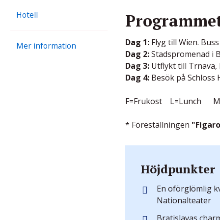
Hotell
Programmet 
Dag 1:
Flyg till Wien. Bus
Mer information
Dag 2:
Stadspromenad i Br
Dag 3:
Utflykt till Trnav
Dag 4:
Besök på Schloss H
F=Frukost L=Lunch M
* Föreställningen
"Figaro
Höjdpunkter
En oförglömlig kv
Nationalteater
Bratislavas char