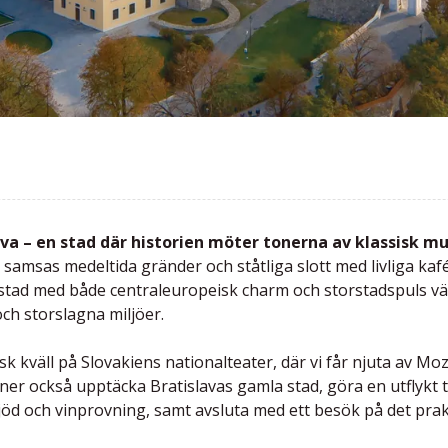
lava – en stad där historien möter tonerna av klassisk mu
 samsas medeltida gränder och ståtliga slott med livliga ka
stad med både centraleuropeisk charm och storstadspuls vän
ch storslagna miljöer.
k kväll på Slovakiens nationalteater, där vi får njuta av M
nner också upptäcka Bratislavas gamla stad, göra en utflykt t
d och vinprovning, samt avsluta med ett besök på det prakt