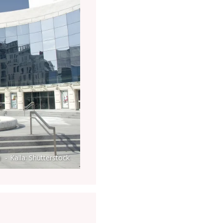
n
Källa: Shutterstock