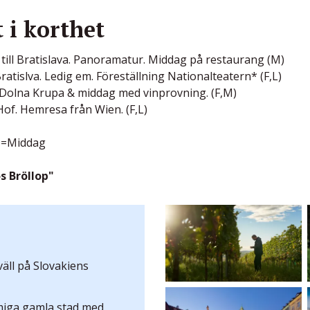
i korthet
s till Bratislava. Panoramatur. Middag på restaurang (M)
atislva. Ledig em. Föreställning Nationalteatern* (F,L)
a, Dolna Krupa & middag med vinprovning. (F,M)
of. Hemresa från Wien. (F,L)
=Middag
s Bröllop"
äll på Slovakiens
miga gamla stad med