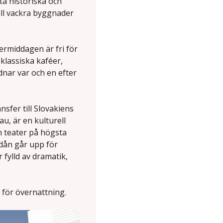
ta historiska och
ill vackra byggnader
termiddagen är fri för
klassiska kaféer,
nar var och en efter
nsfer till Slovakiens
u, är en kulturell
 teater på högsta
idån går upp för
 fylld av dramatik,
 för övernattning.