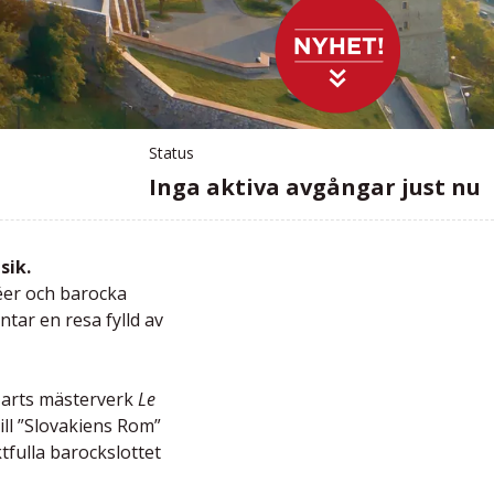
Status
Inga aktiva avgångar just nu
sik.
féer och barocka
tar en resa fylld av
ozarts mästerverk
Le
ill ”Slovakiens Rom”
fulla barockslottet