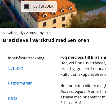
FLER BILDER
Slovakien
,
Flyg & Buss
,
Nyheter
Bratislava i vårskrud med Senioren
Följ med oss till Bratis
Innehålls
förteckning
Här, vid Donaus stränder,
Översikt
praktbyggnader. I denna 
kultur, smakupplevelser o
Dagsprogram
Höjdpunkten blir en magis
Nozze di Figaro
. Men vi hi
Trnava med prisbelönt mjö
Karta
Schloss Hof.