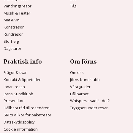
Vandringsresor
Tåg
Musik & Teater
Mat & vin
Konstresor
Rundresor
Storhelg
Dagsturer
Praktisk info
Om Jörns
Frågor & svar
Om oss
Kontakt & öppettider
Jörns Kundklubb
Innan resan
Våra guider
Jörns Kundklubb
Hållbarhet
Presentkort
Whispers - vad är det?
Hållbara råd till resenären
Trygghet under resan
SRF:s villkor för paketresor
Dataskyddspolicy
Cookie information