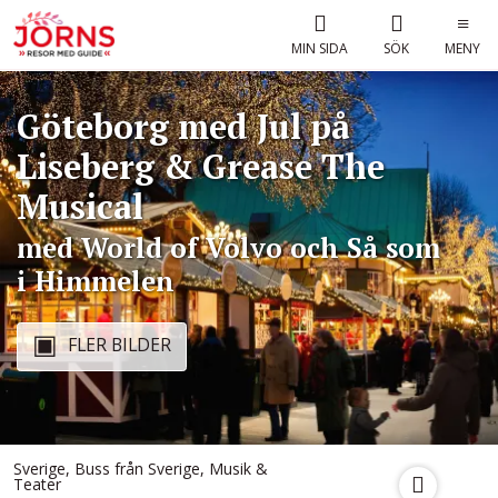
MIN SIDA
SÖK
MENY
Göteborg med Jul på
Liseberg & Grease The
Musical
med World of Volvo och Så som
i Himmelen
FLER BILDER
Sverige
,
Buss från Sverige
,
Musik &
Teater