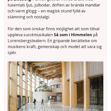
tusentals ljus, julbodar, doften av brända mandlar
och varm glögg – en magisk stund fylld av
stämning och nostalgi.
För den som önskar finns möjlighet att som tillval
uppleva succémusikalen
Så som i Himmelen
på
Lorensbergsteatern. En gripande berättelse om
musikens kraft, gemenskap och modet att vara sig
själv.
World of Volvo
Foto: Rasmus Hjortshoj