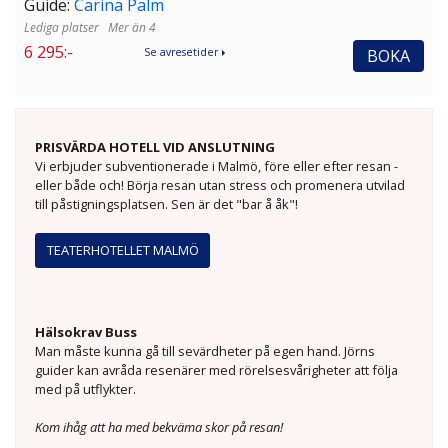
Guide:
Carina Palm
Mer än 4
6 295:-
BOKA
Se avresetider
PRISVÄRDA HOTELL VID ANSLUTNING
Vi erbjuder subventionerade i Malmö, före eller efter resan -
eller både och! Börja resan utan stress och promenera utvilad
till påstigningsplatsen. Sen är det "bar å åk"!
TEATERHOTELLET MALMÖ
Hälsokrav Buss
Man måste kunna gå till sevärdheter på egen hand. Jörns
guider kan avråda resenärer med rörelsesvårigheter att följa
med på utflykter.
Kom ihåg att ha med bekväma skor på resan!