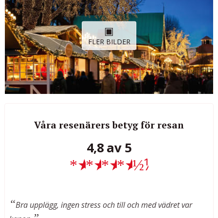
FLER BILDER
Våra resenärers betyg för resan
4,8 av 5
★
★
★
★
½
Bra upplägg, ingen stress och till och med vädret var