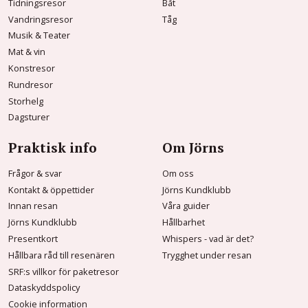
Tidningsresor
Båt
Vandringsresor
Tåg
Musik & Teater
Mat & vin
Konstresor
Rundresor
Storhelg
Dagsturer
Praktisk info
Om Jörns
Frågor & svar
Om oss
Kontakt & öppettider
Jörns Kundklubb
Innan resan
Våra guider
Jörns Kundklubb
Hållbarhet
Presentkort
Whispers - vad är det?
Hållbara råd till resenären
Trygghet under resan
SRF:s villkor för paketresor
Dataskyddspolicy
Cookie information