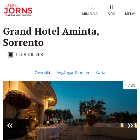
MIN SIDA
SÖK
MENY
Grand Hotel Aminta,
Sorrento
FLER BILDER
Översikt
Avgångar & priser
Karta
1
20