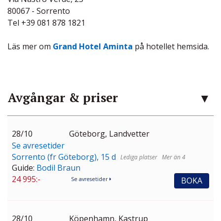
80067 - Sorrento
Tel +39 081 878 1821
Läs mer om
Grand Hotel Aminta
på hotellet hemsida.
Avgångar & priser
28/10
Göteborg, Landvetter
Se avresetider
Sorrento (fr Göteborg), 15 d
Mer än 4
Guide:
Bodil Braun
24 995:-
BOKA
Se avresetider
28/10
Köpenhamn, Kastrup