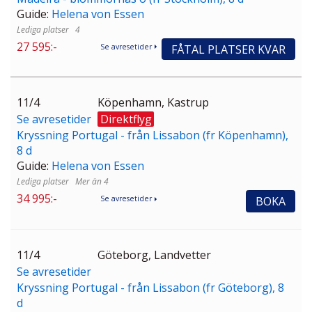
Guide:
Helena von Essen
4
27 595:-
FÅTAL PLATSER KVAR
Se avresetider
11/4
Köpenhamn, Kastrup
Se avresetider
Direktflyg
Kryssning Portugal - från Lissabon (fr Köpenhamn),
8 d
Guide:
Helena von Essen
Mer än 4
34 995:-
BOKA
Se avresetider
11/4
Göteborg, Landvetter
Se avresetider
Kryssning Portugal - från Lissabon (fr Göteborg), 8
d