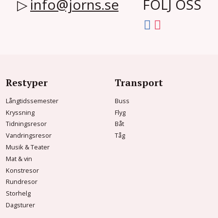
info@jorns.se
FÖLJ OSS
Restyper
Transport
Långtidssemester
Buss
Kryssning
Flyg
Tidningsresor
Båt
Vandringsresor
Tåg
Musik & Teater
Mat & vin
Konstresor
Rundresor
Storhelg
Dagsturer