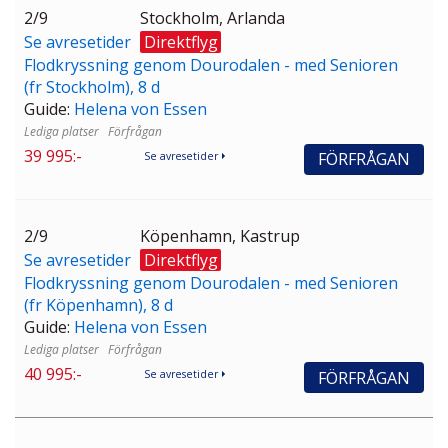
2/9
Stockholm, Arlanda
Se avresetider
Direktflyg
Flodkryssning genom Dourodalen - med Senioren
(fr Stockholm), 8 d
Guide:
Helena von Essen
Förfrågan
39 995:-
FÖRFRÅGAN
Se avresetider
2/9
Köpenhamn, Kastrup
Se avresetider
Direktflyg
Flodkryssning genom Dourodalen - med Senioren
(fr Köpenhamn), 8 d
Guide:
Helena von Essen
Förfrågan
40 995:-
FÖRFRÅGAN
Se avresetider