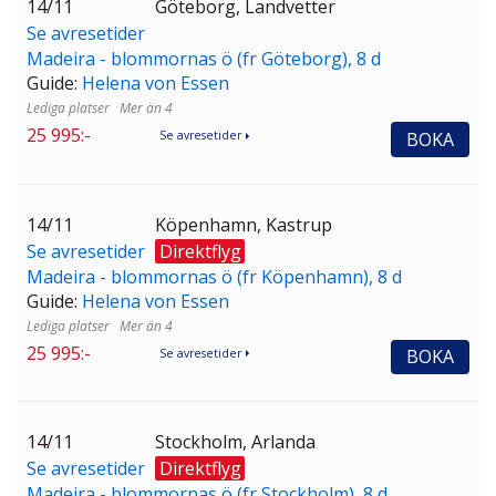
14/11
Göteborg, Landvetter
Se avresetider
Madeira - blommornas ö (fr Göteborg), 8 d
Guide:
Helena von Essen
Mer än 4
25 995:-
BOKA
Se avresetider
14/11
Köpenhamn, Kastrup
Se avresetider
Direktflyg
Madeira - blommornas ö (fr Köpenhamn), 8 d
Guide:
Helena von Essen
Mer än 4
25 995:-
BOKA
Se avresetider
14/11
Stockholm, Arlanda
Se avresetider
Direktflyg
Madeira - blommornas ö (fr Stockholm), 8 d