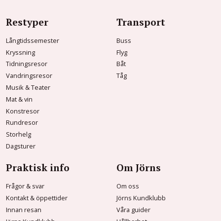
Restyper
Transport
Långtidssemester
Buss
Kryssning
Flyg
Tidningsresor
Båt
Vandringsresor
Tåg
Musik & Teater
Mat & vin
Konstresor
Rundresor
Storhelg
Dagsturer
Praktisk info
Om Jörns
Frågor & svar
Om oss
Kontakt & öppettider
Jörns Kundklubb
Innan resan
Våra guider