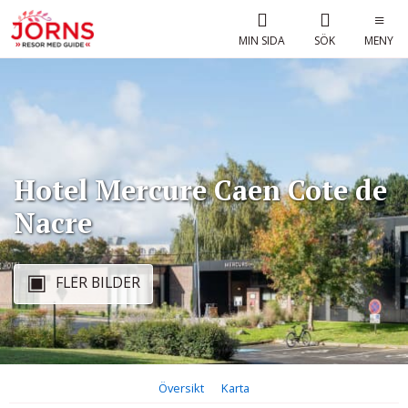
MIN SIDA
SÖK
MENY
Hotel Mercure Caen Cote de
Nacre
FLER BILDER
Översikt
Karta