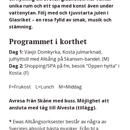
unika rum och ett spa med konst även under
vattenytan. Följ med och tjuvstarta julen i
Glasriket – en resa fylld av smak, musik och
stämning.
Programmet i korthet
Dag 1:
Växjö Domkyrka, Kosta julmarknad,
julhyttsill med Allsång på Skansen-bandet. (M)
Dag 2:
Shopping/SPA på fm, besök "Öppen hytta" i
Kosta. (F)
F=Frukost L=Lunch M=Middag
Avresa från Skåne med buss. Möjlighet att
ansluta med tåg till Alvesta (tillägg).
*
Ewas Allsångsorksester består av några av
Sveriges absolut bästa musiker. Från bl a