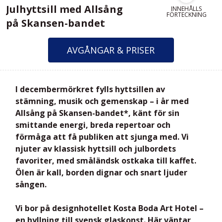
Julhyttsill med Allsång
INNEHÅLLS
FÖRTECKNING
på Skansen-bandet
AVGÅNGAR & PRISER
I decembermörkret fylls hyttsillen av
stämning, musik och gemenskap – i år med
Allsång på Skansen-bandet*
, känt för sin
smittande energi, breda repertoar och
förmåga att få publiken att sjunga med. Vi
njuter av klassisk hyttsill och julbordets
favoriter, med småländsk ostkaka till kaffet.
Ölen är kall, borden dignar och snart ljuder
sången.
Vi bor på designhotellet Kosta Boda Art Hotel –
en hyllning till svensk glaskonst. Här väntar