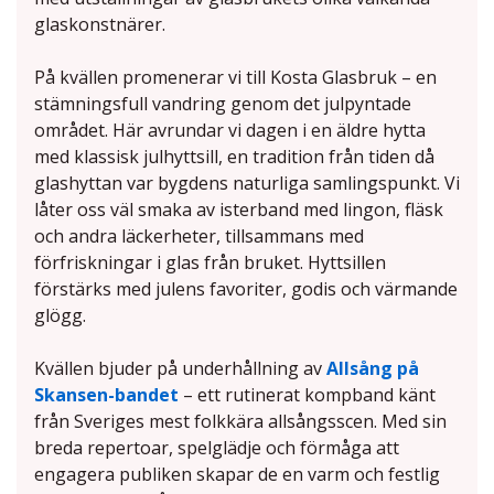
glaskonstnärer.
På kvällen promenerar vi till Kosta Glasbruk – en
stämningsfull vandring genom det julpyntade
området. Här avrundar vi dagen i en äldre hytta
med klassisk julhyttsill, en tradition från tiden då
glashyttan var bygdens naturliga samlingspunkt. Vi
låter oss väl smaka av isterband med lingon, fläsk
och andra läckerheter, tillsammans med
förfriskningar i glas från bruket. Hyttsillen
förstärks med julens favoriter, godis och värmande
glögg.
Kvällen bjuder på underhållning av
Allsång på
Skansen-bandet
– ett rutinerat kompband känt
från Sveriges mest folkkära allsångsscen. Med sin
breda repertoar, spelglädje och förmåga att
engagera publiken skapar de en varm och festlig