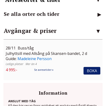
Se alla orter och tider
Avgångar & priser
28/11
Buss/tåg
Julhyttsill med Allsång på Skansen-bandet, 2 d
Guide:
Madeleine Persson
Mer än 4
4 995:-
BOKA
Se avresetider
Information
ANSLUT MED TÅG
På den här resan finns möjlighet att ansluta med tåg till Alvesta,