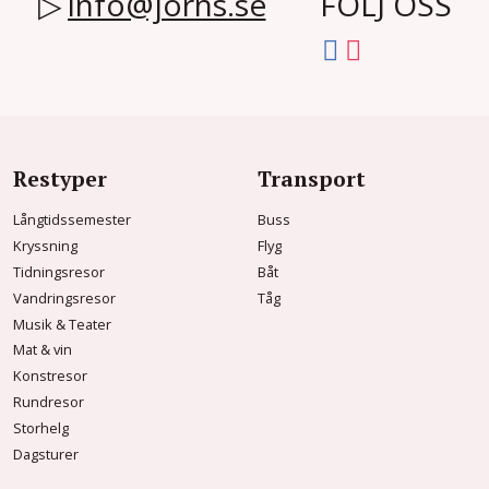
info@jorns.se
FÖLJ OSS
Restyper
Transport
Långtidssemester
Buss
Kryssning
Flyg
Tidningsresor
Båt
Vandringsresor
Tåg
Musik & Teater
Mat & vin
Konstresor
Rundresor
Storhelg
Dagsturer