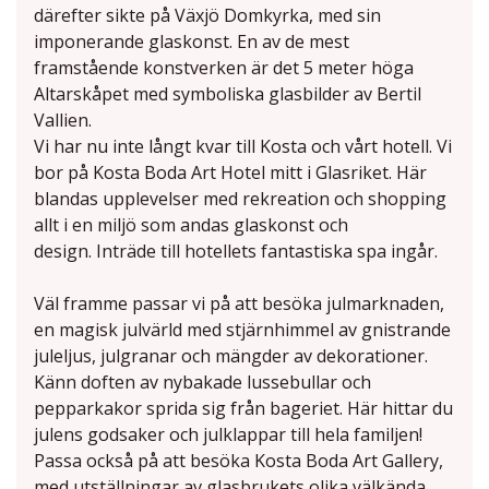
därefter sikte på Växjö Domkyrka, med sin
imponerande glaskonst. En av de mest
framstående konstverken är det 5 meter höga
Altarskåpet med symboliska glasbilder av Bertil
Vallien.
Vi har nu inte långt kvar till Kosta och vårt hotell. Vi
bor på Kosta Boda Art Hotel mitt i Glasriket. Här
blandas upplevelser med rekreation och shopping
allt i en miljö som andas glaskonst och
design. Inträde till hotellets fantastiska spa ingår.
Väl framme passar vi på att besöka julmarknaden,
en magisk julvärld med stjärnhimmel av gnistrande
juleljus, julgranar och mängder av dekorationer.
Känn doften av nybakade lussebullar och
pepparkakor sprida sig från bageriet. Här hittar du
julens godsaker och julklappar till hela familjen!
Passa också på att besöka Kosta Boda Art Gallery,
med utställningar av glasbrukets olika välkända