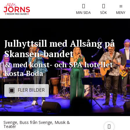
MIN SIDA
SÖK
MENY
Julhyttsill med Allsång på
Skansen-bandet
& med konst- och SPA hotellet
Kosta Boda
FLER BILDER
Sverige
,
Buss från Sverige
,
Musik &
Teater