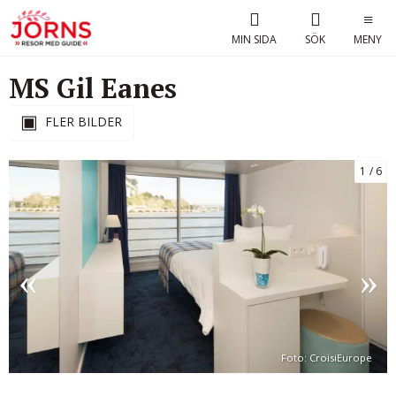
MIN SIDA
SÖK
MENY
MS Gil Eanes
FLER BILDER
1
6
Foto: CroisiEurope