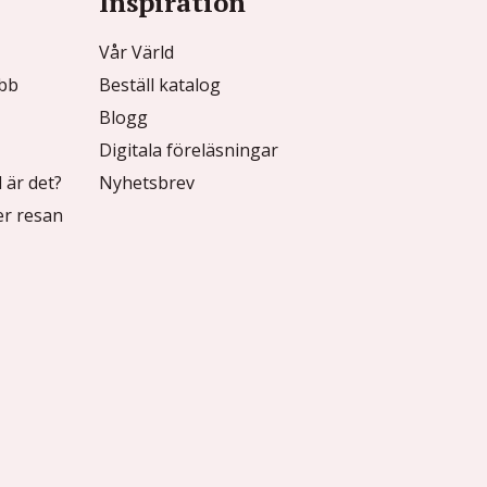
Inspiration
Vår Värld
ubb
Beställ katalog
Blogg
Digitala föreläsningar
 är det?
Nyhetsbrev
r resan