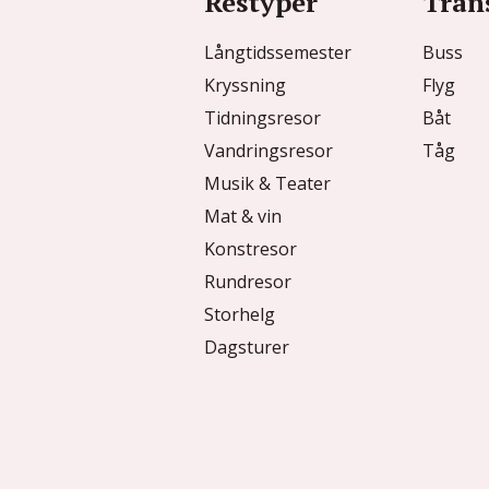
Restyper
Tran
Långtidssemester
Buss
Kryssning
Flyg
Tidningsresor
Båt
Vandringsresor
Tåg
Musik & Teater
Mat & vin
Konstresor
Rundresor
Storhelg
Dagsturer