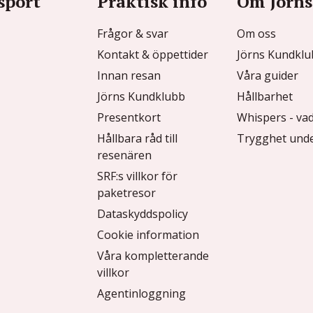
sport
Praktisk info
Om Jörns
Frågor & svar
Om oss
Kontakt & öppettider
Jörns Kundkl
Innan resan
Våra guider
Jörns Kundklubb
Hållbarhet
Presentkort
Whispers - vad
Hållbara råd till
Trygghet unde
resenären
SRF:s villkor för
paketresor
Dataskyddspolicy
Cookie information
Våra kompletterande
villkor
Agentinloggning