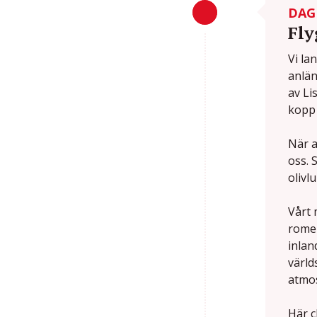
DAG
Fly
Vi la
anlän
av Li
kopp 
När a
oss. 
olivl
Vårt 
romer
inlan
värld
atmo
Här c