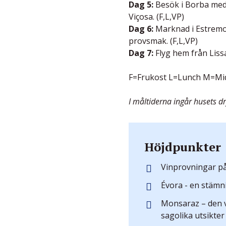
Dag 5:
Besök i Borba med
Viçosa. (F,L,VP)
Dag 6:
Marknad i Estremoz
provsmak. (F,L,VP)
Dag 7:
Flyg hem från Lissa
F=Frukost L=Lunch M=Mi
I måltiderna ingår husets d
Höjdpunkter
Vinprovningar p
Évora - en stämn
Monsaraz – den 
sagolika utsikter