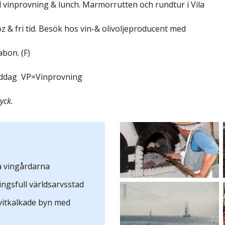
 vinprovning & lunch.
Marmorrutten och rundtur i Vila
 & fri tid. Besök hos vin-& olivoljeproducent med
bon. (F)
ddag VP=Vinprovning
ryck.
å vingårdarna
ingsfull världsarvsstad
vitkalkade byn med