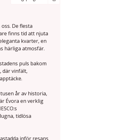
oss. De flesta
 finns tid att njuta
leganta kvarter, en
ns härliga atmosfär.
rstadens puls bakom
där vinfält,
lapptäcke.
tusen år av historia,
r Évora en verklig
NESCO:s
lugna, tidlösa
mastadda inför resans