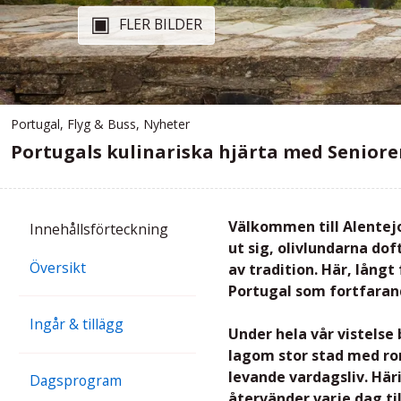
FLER BILDER
Portugal
,
Flyg & Buss
,
Nyheter
Portugals kulinariska hjärta med Senior
Välkommen till Alentejo
Innehålls
förteckning
ut sig, olivlundarna do
Översikt
av tradition. Här, långt
Portugal som fortfarand
Ingår & tillägg
Under hela vår vistelse 
lagom stor stad med ro
levande vardagsliv. Häri
Dagsprogram
återvänder varje dag 