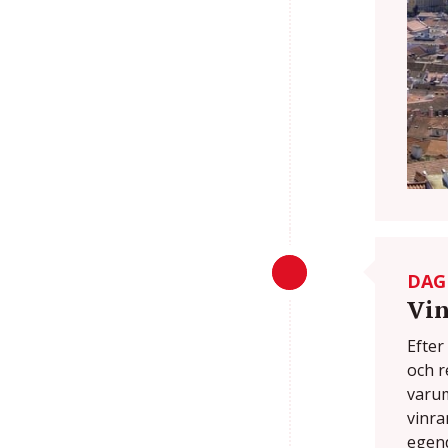
DAG
Vin
Efter
och r
varum
vinra
egend