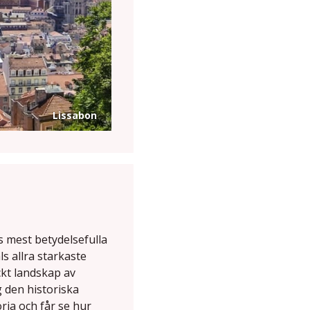
Lissabon
s mest betydelsefulla
 allra starkaste
ckt landskap av
 den historiska
ria och får se hur