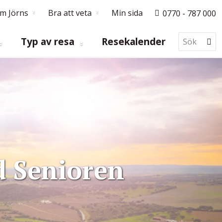
m Jörns
Bra att veta
Min sida
0770 - 787 000
Typ av resa
Resekalender
d Senioren