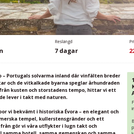
Reslängd
Pr
en
7 dagar
2
 – Portugals solvarma inland där vinfälten breder
ftar och de vitkalkade byarna speglar århundraden
 från kusten och storstadens tempo, hittar vi ett
e lever i takt med naturen.
F
i
bor vi bekvämt i historiska Évora – en elegant och
merska tempel, kullerstensgränder och ett
B
från gör vi våra utflykter i lugn takt och
p
till samma hotell, samma gemenskap och samma
k