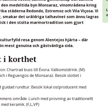
ar den medeltida byn Monsaraz, vinområdena kring
L
ika städerna Redondo, Estremoz och Vila Viçosa. Vi
o
r, smakar det uråldriga talhavinet som ännu lagras
blick i den stolta marmortradition som gjort
 kulturfylld resa genom Alentejos hjärta – där
sin mest genuina och gästvänliga sida.
 i korthet
on. Chartrad buss till Évora. Välkomstdrink. (M)
nch i Reguengos de Monsaraz. Besök slottet i
 guidad rundtur. Besök lokal ostproducent med
mens område. Lunch med provning av traditionellt
 med keramik. (F,L,VP)