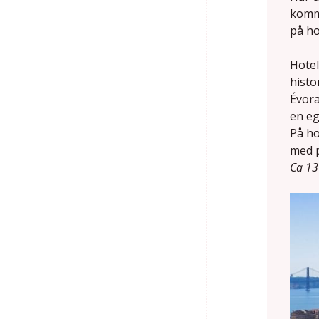
komma
på ho
Hotel
histo
Évora
en eg
På ho
med p
Ca 13