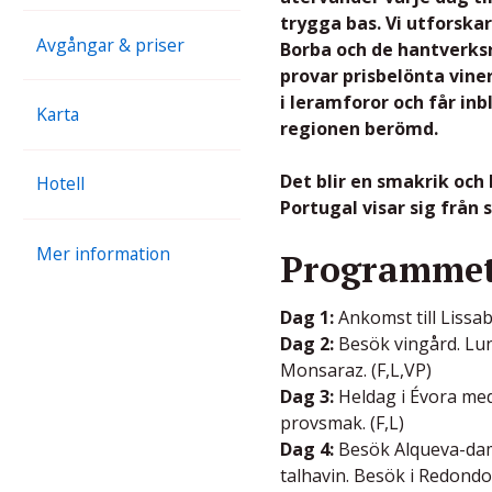
trygga bas. Vi utforsk
Avgångar & priser
Borba och de hantverksr
provar prisbelönta vine
i leramforor och får in
Karta
regionen berömd.
Det blir en smakrik och
Hotell
Portugal visar sig från 
Mer information
Programmet
Dag 1:
Ankomst till Lissab
Dag 2:
Besök vingård. Lu
Monsaraz. (F,L,VP)
Dag 3:
Heldag i Évora med
provsmak. (F,L)
Dag 4:
Besök Alqueva-dam
talhavin. Besök i Redondo