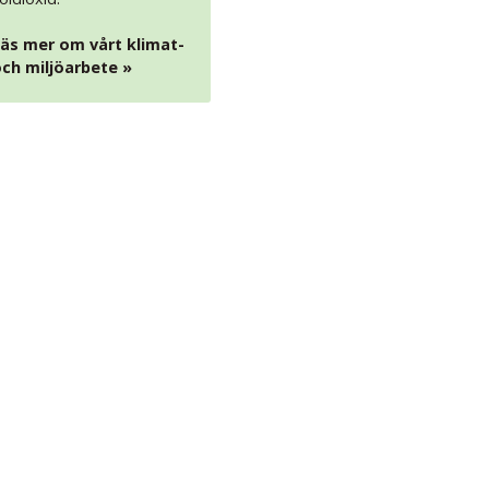
äs mer om vårt klimat-
ch miljöarbete »