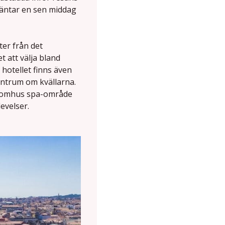
väntar en sen middag
ter från det
t att välja bland
hotellet finns även
entrum om kvällarna.
t inomhus spa-område
evelser.