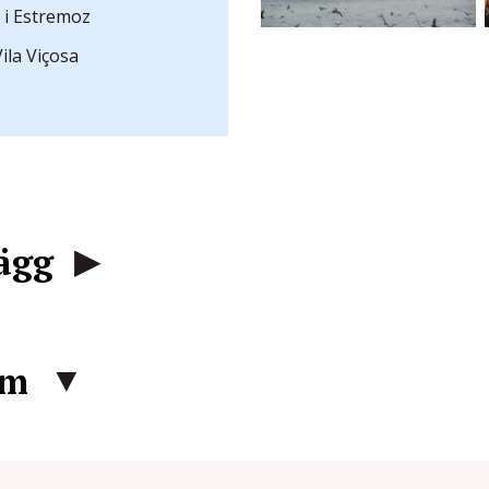
i Estremoz
ila Viçosa
lägg
am