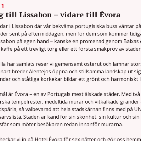
 1
g till Lissabon – vidare till Évora
ndar i Lissabon där vår bekväma portugisiska buss väntar på 
der sent på eftermiddagen, men för dem som kommer tidigare
ssabon på egen hand – kanske en promenad genom Baixas e
kaffe på ett trevligt torg eller ett första smakprov av stade
lla har samlats reser vi gemensamt österut och lämnar sto
Snart breder Alentejos öppna och stillsamma landskap ut sig, 
undar och ståtliga korkekar bildar ett grönt och harmoniskt 
mål är Évora – en av Portugals mest älskade städer. Med två 
ska tempelrester, medeltida murar och vitkalkade gränder ä
dspärla, så välbevarad att hela stadskärnan finns med på U
sarvslista. Staden är känd för sin skönhet, sin kultur och sin 
sfär som möter besökaren redan innanför murarna.
heckar vi in på Hotel Évora för sex nätter och gör oss hem