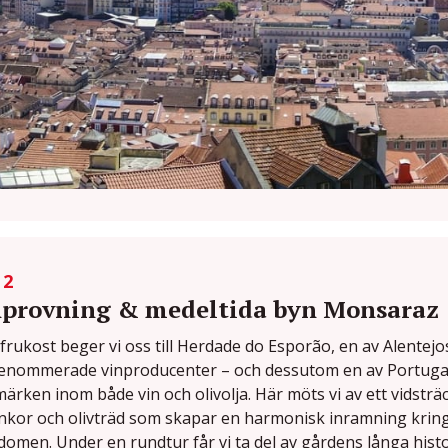
 2
provning & medeltida byn Monsaraz
 frukost beger vi oss till Herdade do Esporão, en av Alentejo
enommerade vinproducenter – och dessutom en av Portugals
ärken inom både vin och olivolja. Här möts vi av ett vidsträ
nkor och olivträd som skapar en harmonisk inramning kring
omen. Under en rundtur får vi ta del av gårdens långa histo