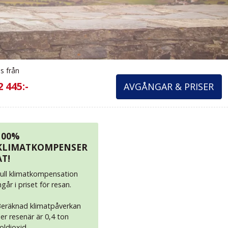
is från
2 445:-
AVGÅNGAR & PRISER
100%
KLIMATKOMPENSER
AT!
ull klimatkompensation
ngår i priset för resan.
eräknad klimatpåverkan
er resenär är 0,4 ton
oldioxid.