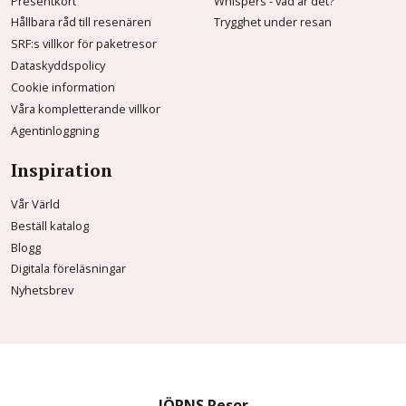
Presentkort
Whispers - vad är det?
Hållbara råd till resenären
Trygghet under resan
SRF:s villkor för paketresor
Dataskyddspolicy
Cookie information
Våra kompletterande villkor
Agentinloggning
Inspiration
Vår Värld
Beställ katalog
Blogg
Digitala föreläsningar
Nyhetsbrev
JÖRNS Resor