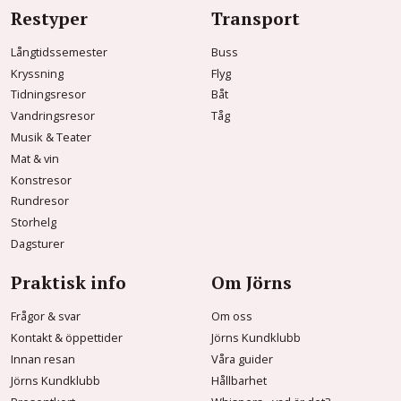
Restyper
Transport
Långtidssemester
Buss
Kryssning
Flyg
Tidningsresor
Båt
Vandringsresor
Tåg
Musik & Teater
Mat & vin
Konstresor
Rundresor
Storhelg
Dagsturer
Praktisk info
Om Jörns
Frågor & svar
Om oss
Kontakt & öppettider
Jörns Kundklubb
Innan resan
Våra guider
Jörns Kundklubb
Hållbarhet