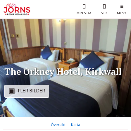
MIN SIDA
SÖK
MENY
The Orkney Hotel, Kirkwall
FLER BILDER
Översikt
Karta