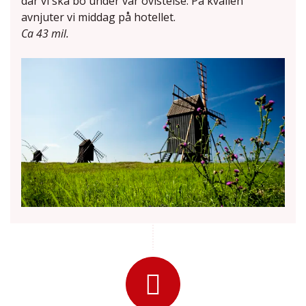
där vi ska bo under vår övistelse. På kvällen
avnjuter vi middag på hotellet.
Ca 43 mil.