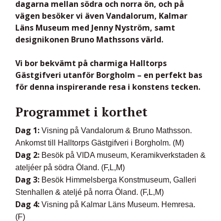
dagarna mellan
södra och norra ön
, och på
vägen besöker vi även
Vandalorum
,
Kalmar
Läns Museum
med
Jenny Nyström
, samt
designikonen
Bruno Mathssons
värld.
Vi bor bekvämt på charmiga
Halltorps
Gästgifveri
utanför Borgholm – en perfekt bas
för denna inspirerande resa i konstens tecken.
Programmet i korthet
Dag 1:
Visning på Vandalorum & Bruno Mathsson.
Ankomst till Halltorps Gästgifveri i Borgholm. (M)
Dag 2:
Besök på VIDA museum, Keramikverkstaden &
ateljéer på södra Öland. (F,L,M)
Dag 3:
Besök Himmelsberga Konstmuseum, Galleri
Stenhallen & ateljé på norra Öland. (F,L,M)
Dag 4:
Visning på Kalmar Läns Museum. Hemresa.
(F)