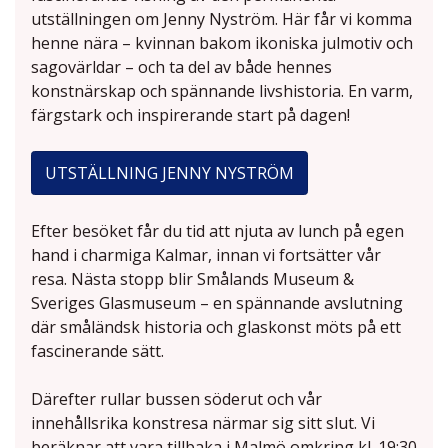
utställningen om Jenny Nyström. Här får vi komma
henne nära – kvinnan bakom ikoniska julmotiv och
sagovärldar – och ta del av både hennes
konstnärskap och spännande livshistoria. En varm,
färgstark och inspirerande start på dagen!
UTSTÄLLNING JENNY NYSTRÖM
Efter besöket får du tid att njuta av lunch på egen
hand i charmiga Kalmar, innan vi fortsätter vår
resa. Nästa stopp blir Smålands Museum &
Sveriges Glasmuseum – en spännande avslutning
där småländsk historia och glaskonst möts på ett
fascinerande sätt.
Därefter rullar bussen söderut och vår
innehållsrika konstresa närmar sig sitt slut. Vi
beräknar att vara tillbaka i Malmö omkring kl. 19:30