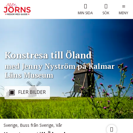
MIN SIDA
SÖK
MENY
Konstresa till Öland
med Jenny Nyström på Kalmar
Läns Museum
FLER BILDER
Sverige
,
Buss från Sverige
,
Vår