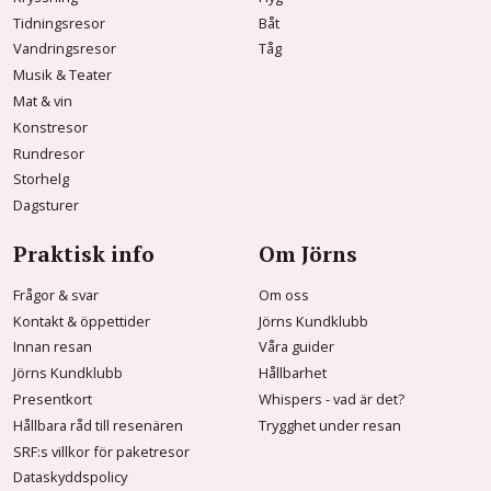
Tidningsresor
Båt
Vandringsresor
Tåg
Musik & Teater
Mat & vin
Konstresor
Rundresor
Storhelg
Dagsturer
Praktisk info
Om Jörns
Frågor & svar
Om oss
Kontakt & öppettider
Jörns Kundklubb
Innan resan
Våra guider
Jörns Kundklubb
Hållbarhet
Presentkort
Whispers - vad är det?
Hållbara råd till resenären
Trygghet under resan
SRF:s villkor för paketresor
Dataskyddspolicy