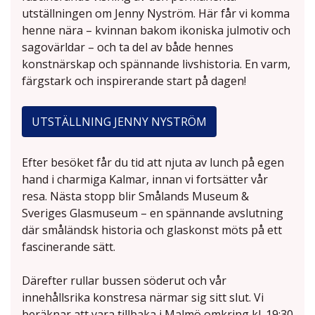
utställningen om Jenny Nyström. Här får vi komma
henne nära – kvinnan bakom ikoniska julmotiv och
sagovärldar – och ta del av både hennes
konstnärskap och spännande livshistoria. En varm,
färgstark och inspirerande start på dagen!
UTSTÄLLNING JENNY NYSTRÖM
Efter besöket får du tid att njuta av lunch på egen
hand i charmiga Kalmar, innan vi fortsätter vår
resa. Nästa stopp blir Smålands Museum &
Sveriges Glasmuseum – en spännande avslutning
där småländsk historia och glaskonst möts på ett
fascinerande sätt.
Därefter rullar bussen söderut och vår
innehållsrika konstresa närmar sig sitt slut. Vi
beräknar att vara tillbaka i Malmö omkring kl. 19:30