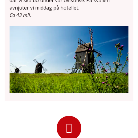
där vi ska bo under vår övistelse. På kvällen
avnjuter vi middag på hotellet.
Ca 43 mil.