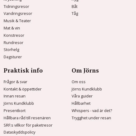
Tidningsresor
Båt
Vandringsresor
Tåg
Musik & Teater
Mat & vin
Konstresor
Rundresor
Storhelg
Dagsturer
Praktisk info
Om Jörns
Frågor & svar
Om oss
Kontakt & öppettider
Jörns Kundklubb
Innan resan
Våra guider
Jörns Kundklubb
Hållbarhet
Presentkort
Whispers - vad är det?
Hållbara råd till resenären
Trygghet under resan
SRF:s villkor för paketresor
Dataskyddspolicy