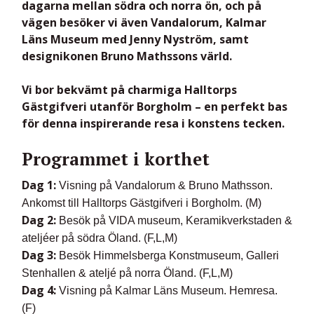
dagarna mellan
södra och norra ön
, och på
vägen besöker vi även
Vandalorum
,
Kalmar
Läns Museum
med
Jenny Nyström
, samt
designikonen
Bruno Mathssons
värld.
Vi bor bekvämt på charmiga
Halltorps
Gästgifveri
utanför Borgholm – en perfekt bas
för denna inspirerande resa i konstens tecken.
Programmet i korthet
Dag 1:
Visning på Vandalorum & Bruno Mathsson.
Ankomst till Halltorps Gästgifveri i Borgholm. (M)
Dag 2:
Besök på VIDA museum, Keramikverkstaden &
ateljéer på södra Öland. (F,L,M)
Dag 3:
Besök Himmelsberga Konstmuseum, Galleri
Stenhallen & ateljé på norra Öland. (F,L,M)
Dag 4:
Visning på Kalmar Läns Museum. Hemresa.
(F)