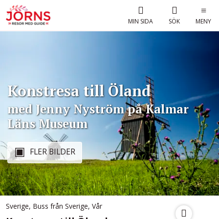
MIN SIDA
SÖK
MENY
Konstresa till Öland
med Jenny Nyström på Kalmar
Läns Museum
FLER BILDER
Sverige
,
Buss från Sverige
,
Vår