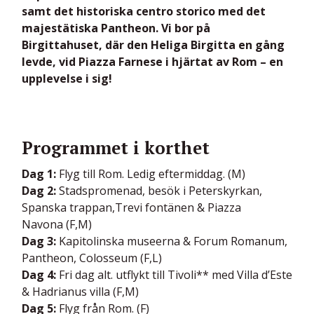
samt det historiska centro storico med det
majestätiska Pantheon. Vi bor på
Birgittahuset, där den Heliga Birgitta en gång
levde, vid Piazza Farnese i hjärtat av Rom – en
upplevelse i sig!
Programmet i korthet
Dag 1:
Flyg till Rom. Ledig eftermiddag. (M)
Dag 2:
Stadspromenad, besök i Peterskyrkan,
Spanska trappan,Trevi fontänen & Piazza
Navona (F,M)
Dag 3:
Kapitolinska museerna & Forum Romanum,
Pantheon, Colosseum (F,L)
Dag 4:
Fri dag alt. utflykt till Tivoli** med Villa d’Este
& Hadrianus villa (F,M)
Dag 5:
Flyg från Rom. (F)