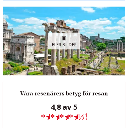
FLER BILDER
Våra resenärers betyg för resan
4,8 av 5
★
★
★
★
½