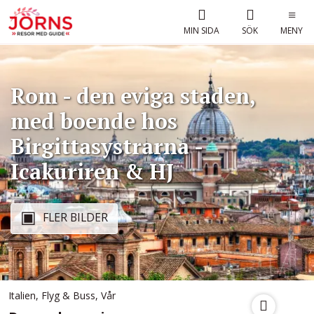
MIN SIDA
SÖK
MENY
Rom - den eviga staden,
med boende hos
Birgittasystrarna -
Icakuriren & HJ
FLER BILDER
Italien
,
Flyg & Buss
,
Vår